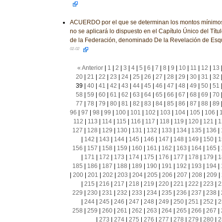
ACUERDO por el que se determinan los montos mínimos 
no se aplicará lo dispuesto en el Capítulo Único del Títu
de la Federación, denominado De la Revelación de Es
02-02
« Anterior
|
1
|
2
|
3
|
4
|
5
|
6
|
7
|
8
|
9
|
10
|
11
|
12
|
13
20
|
21
|
22
|
23
|
24
|
25
|
26
|
27
|
28
|
29
|
30
|
31
|
32
39
|
40
|
41
|
42
|
43
|
44
|
45
|
46
|
47
|
48
|
49
|
50
|
51
58
|
59
|
60
|
61
|
62
|
63
|
64
|
65
|
66
|
67
|
68
|
69
|
70
77
|
78
|
79
|
80
|
81
|
82
|
83
|
84
|
85
|
86
|
87
|
88
|
89
96
|
97
|
98
|
99
|
100
|
101
|
102
|
103
|
104
|
105
|
106
|
112
|
113
|
114
|
115
|
116
|
117
|
118
|
119
|
120
|
121
|
1
127
|
128
|
129
|
130
|
131
|
132
|
133
|
134
|
135
|
136
|
|
142
|
143
|
144
|
145
|
146
|
147
|
148
|
149
|
150
|
1
156
|
157
|
158
|
159
|
160
|
161
|
162
|
163
|
164
|
165
|
|
171
|
172
|
173
|
174
|
175
|
176
|
177
|
178
|
179
|
1
185
|
186
|
187
|
188
|
189
|
190
|
191
|
192
|
193
|
194
|
|
200
|
201
|
202
|
203
|
204
|
205
|
206
|
207
|
208
|
209
|
|
215
|
216
|
217
|
218
|
219
|
220
|
221
|
222
|
223
|
2
229
|
230
|
231
|
232
|
233
|
234
|
235
|
236
|
237
|
238
|
|
244
|
245
|
246
|
247
|
248
|
249
|
250
|
251
|
252
|
2
258
|
259
|
260
|
261
|
262
|
263
|
264
|
265
|
266
|
267
|
|
273
|
274
|
275
|
276
|
277
|
278
|
279
|
280
|
2