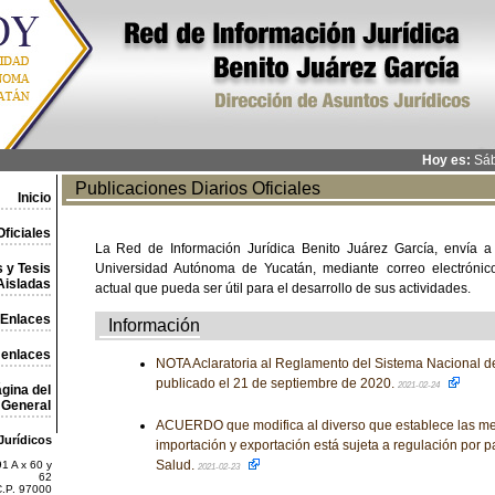
Hoy es:
Sáb
Publicaciones Diarios Oficiales
Inicio
ficiales
La Red de Información Jurídica Benito Juárez García, envía a
 y Tesis
Universidad Autónoma de Yucatán, mediante correo electrónico,
Aisladas
actual que pueda ser útil para el desarrollo de sus actividades.
Enlaces
Información
 enlaces
NOTA Aclaratoria al Reglamento del Sistema Nacional de
publicado el 21 de septiembre de 2020.
2021-02-24
gina del
General
ACUERDO que modifica al diverso que establece las me
Jurídicos
importación y exportación está sujeta a regulación por pa
Salud.
1 A x 60 y
2021-02-23
62
C.P. 97000