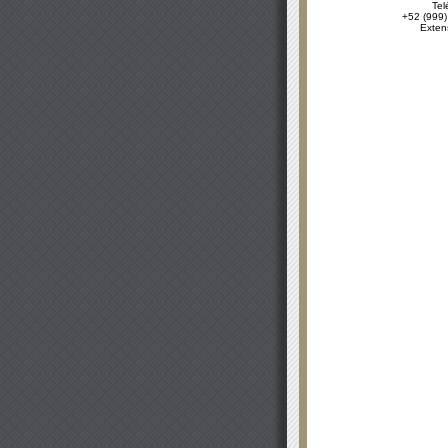
Tel
+52 (999)
Exten