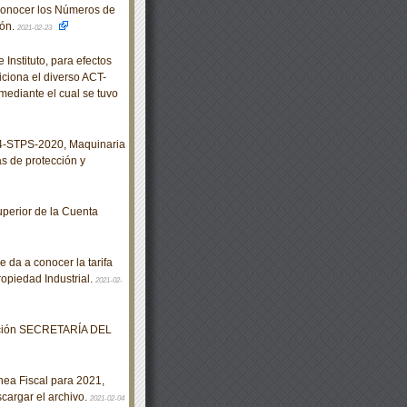
conocer los Números de
ión.
2021-02-23
nstituto, para efectos
iciona el diverso ACT-
ediante el cual se tuvo
-STPS-2020, Maquinaria
as de protección y
perior de la Cuenta
 da a conocer la tarifa
ropiedad Industrial.
2021-02-
eración SECRETARÍA DEL
nea Fiscal para 2021,
cargar el archivo.
2021-02-04