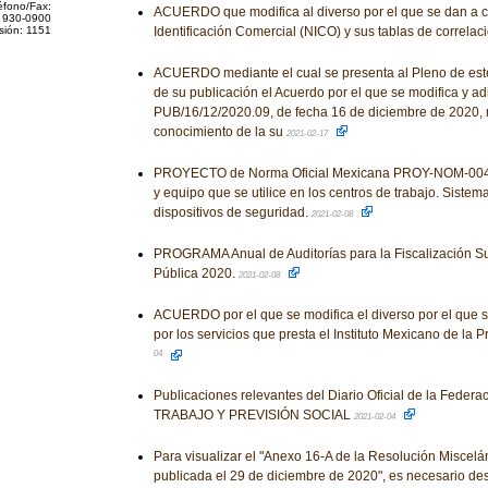
éfono/Fax:
ACUERDO que modifica al diverso por el que se dan a 
 930-0900
sión: 1151
Identificación Comercial (NICO) y sus tablas de correlac
ACUERDO mediante el cual se presenta al Pleno de este I
de su publicación el Acuerdo por el que se modifica y ad
PUB/16/12/2020.09, de fecha 16 de diciembre de 2020, m
conocimiento de la su
2021-02-17
PROYECTO de Norma Oficial Mexicana PROY-NOM-004
y equipo que se utilice en los centros de trabajo. Sistem
dispositivos de seguridad.
2021-02-08
PROGRAMA Anual de Auditorías para la Fiscalización Su
Pública 2020.
2021-02-08
ACUERDO por el que se modifica el diverso por el que se
por los servicios que presta el Instituto Mexicano de la P
04
Publicaciones relevantes del Diario Oficial de la Fed
TRABAJO Y PREVISIÓN SOCIAL
2021-02-04
Para visualizar el "Anexo 16-A de la Resolución Miscelá
publicada el 29 de diciembre de 2020", es necesario des