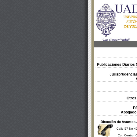
Publicaciones Diarios O
Jurisprudencias
Otros
Pá
Abogado 
Dirección de Asuntos 
Calle 57 No 49
Col. Centro, 