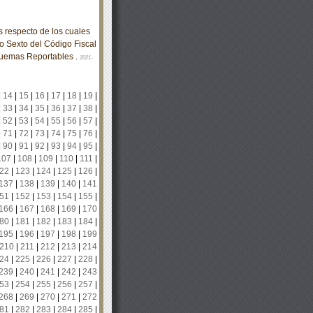
respecto de los cuales
lo Sexto del Código Fiscal
quemas Reportables .
2021-
|
14
|
15
|
16
|
17
|
18
|
19
|
|
33
|
34
|
35
|
36
|
37
|
38
|
|
52
|
53
|
54
|
55
|
56
|
57
|
|
71
|
72
|
73
|
74
|
75
|
76
|
|
90
|
91
|
92
|
93
|
94
|
95
|
107
|
108
|
109
|
110
|
111
|
22
|
123
|
124
|
125
|
126
|
137
|
138
|
139
|
140
|
141
51
|
152
|
153
|
154
|
155
|
166
|
167
|
168
|
169
|
170
80
|
181
|
182
|
183
|
184
|
195
|
196
|
197
|
198
|
199
210
|
211
|
212
|
213
|
214
24
|
225
|
226
|
227
|
228
|
239
|
240
|
241
|
242
|
243
53
|
254
|
255
|
256
|
257
|
268
|
269
|
270
|
271
|
272
81
|
282
|
283
|
284
|
285
|