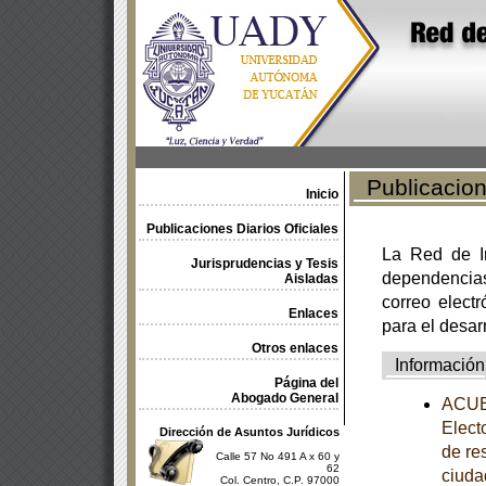
Publicacione
Inicio
Publicaciones Diarios Oficiales
La Red de In
Jurisprudencias y Tesis
dependencia
Aisladas
correo electr
Enlaces
para el desar
Otros enlaces
Información
Página del
Abogado General
ACUER
Electo
Dirección de Asuntos Jurídicos
de re
Calle 57 No 491 A x 60 y
62
ciuda
Col. Centro, C.P. 97000