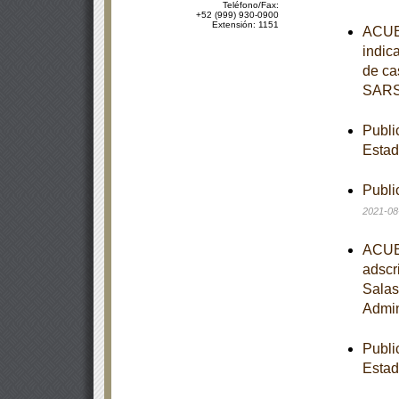
Teléfono/Fax:
+52 (999) 930-0900
Extensión: 1151
ACUER
indic
de ca
SARS
Publi
Estad
Publi
2021-08
ACUER
adscr
Salas
Admin
Publi
Estad