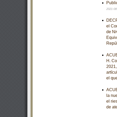
Publi
2021-08
DECRE
el Co
de Ni
Equiv
Repúb
ACUE
H. Co
2021, 
artíc
el qu
ACUER
la nu
el ri
de at