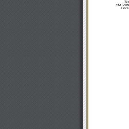
Tel
+52 (999)
Exten