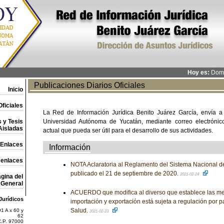
Hoy es:
Domi
Publicaciones Diarios Oficiales
Inicio
ficiales
La Red de Información Jurídica Benito Juárez García, envía a
 y Tesis
Universidad Autónoma de Yucatán, mediante correo electrónico,
Aisladas
actual que pueda ser útil para el desarrollo de sus actividades.
Enlaces
Información
 enlaces
NOTA Aclaratoria al Reglamento del Sistema Nacional de
publicado el 21 de septiembre de 2020.
2021-02-24
gina del
General
ACUERDO que modifica al diverso que establece las me
Jurídicos
importación y exportación está sujeta a regulación por pa
Salud.
1 A x 60 y
2021-02-23
62
C.P. 97000