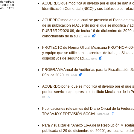
éfono/Fax:
ACUERDO que modifica al diverso por el que se dan a 
 930-0900
sión: 1151
Identificación Comercial (NICO) y sus tablas de correlac
ACUERDO mediante el cual se presenta al Pleno de este I
de su publicación el Acuerdo por el que se modifica y ad
PUB/16/12/2020.09, de fecha 16 de diciembre de 2020, m
conocimiento de la su
2021-02-17
PROYECTO de Norma Oficial Mexicana PROY-NOM-004
y equipo que se utilice en los centros de trabajo. Sistem
dispositivos de seguridad.
2021-02-08
PROGRAMA Anual de Auditorías para la Fiscalización Su
Pública 2020.
2021-02-08
ACUERDO por el que se modifica el diverso por el que se
por los servicios que presta el Instituto Mexicano de la P
04
Publicaciones relevantes del Diario Oficial de la Fed
TRABAJO Y PREVISIÓN SOCIAL
2021-02-04
Para visualizar el "Anexo 16-A de la Resolución Miscelá
publicada el 29 de diciembre de 2020", es necesario des