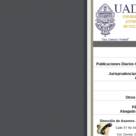
Publicaciones Diarios O
Jurisprudencias
Otros
Pá
Abogado 
Dirección de Asuntos 
Calle 57 No 49
Col. Centro, 