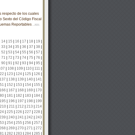
respecto de los cuales
lo Sexto del Código Fiscal
quemas Reportables .
2021-
|
14
|
15
|
16
|
17
|
18
|
19
|
|
33
|
34
|
35
|
36
|
37
|
38
|
|
52
|
53
|
54
|
55
|
56
|
57
|
|
71
|
72
|
73
|
74
|
75
|
76
|
|
90
|
91
|
92
|
93
|
94
|
95
|
107
|
108
|
109
|
110
|
111
|
22
|
123
|
124
|
125
|
126
|
137
|
138
|
139
|
140
|
141
51
|
152
|
153
|
154
|
155
|
166
|
167
|
168
|
169
|
170
80
|
181
|
182
|
183
|
184
|
195
|
196
|
197
|
198
|
199
210
|
211
|
212
|
213
|
214
24
|
225
|
226
|
227
|
228
|
239
|
240
|
241
|
242
|
243
53
|
254
|
255
|
256
|
257
|
268
|
269
|
270
|
271
|
272
81
|
282
|
283
|
284
|
285
|