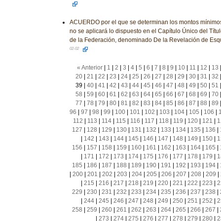
ACUERDO por el que se determinan los montos mínimos 
no se aplicará lo dispuesto en el Capítulo Único del Títu
de la Federación, denominado De la Revelación de Es
02-02
« Anterior
|
1
|
2
|
3
|
4
|
5
|
6
|
7
|
8
|
9
|
10
|
11
|
12
|
13
20
|
21
|
22
|
23
|
24
|
25
|
26
|
27
|
28
|
29
|
30
|
31
|
32
39
|
40
|
41
|
42
|
43
|
44
|
45
|
46
|
47
|
48
|
49
|
50
|
51
58
|
59
|
60
|
61
|
62
|
63
|
64
|
65
|
66
|
67
|
68
|
69
|
70
77
|
78
|
79
|
80
|
81
|
82
|
83
|
84
|
85
|
86
|
87
|
88
|
89
96
|
97
|
98
|
99
|
100
|
101
|
102
|
103
|
104
|
105
|
106
|
112
|
113
|
114
|
115
|
116
|
117
|
118
|
119
|
120
|
121
|
1
127
|
128
|
129
|
130
|
131
|
132
|
133
|
134
|
135
|
136
|
|
142
|
143
|
144
|
145
|
146
|
147
|
148
|
149
|
150
|
1
156
|
157
|
158
|
159
|
160
|
161
|
162
|
163
|
164
|
165
|
|
171
|
172
|
173
|
174
|
175
|
176
|
177
|
178
|
179
|
1
185
|
186
|
187
|
188
|
189
|
190
|
191
|
192
|
193
|
194
|
|
200
|
201
|
202
|
203
|
204
|
205
|
206
|
207
|
208
|
209
|
|
215
|
216
|
217
|
218
|
219
|
220
|
221
|
222
|
223
|
2
229
|
230
|
231
|
232
|
233
|
234
|
235
|
236
|
237
|
238
|
|
244
|
245
|
246
|
247
|
248
|
249
|
250
|
251
|
252
|
2
258
|
259
|
260
|
261
|
262
|
263
|
264
|
265
|
266
|
267
|
|
273
|
274
|
275
|
276
|
277
|
278
|
279
|
280
|
2