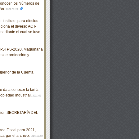
conocer los Números de
ión.
2021-02-23
nstituto, para efectos
iciona el diverso ACT-
ediante el cual se tuvo
-STPS-2020, Maquinaria
as de protección y
perior de la Cuenta
 da a conocer la tarifa
ropiedad Industrial.
2021-02-
eración SECRETARÍA DEL
nea Fiscal para 2021,
cargar el archivo.
2021-02-04