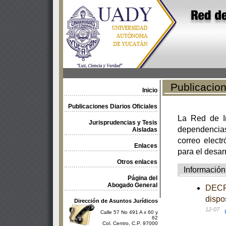
Publicacione
Inicio
Publicaciones Diarios Oficiales
La Red de In
Jurisprudencias y Tesis
dependencia
Aisladas
correo electr
Enlaces
para el desar
Otros enlaces
Información
Página del
Abogado General
DECRE
dispo
Dirección de Asuntos Jurídicos
12-07
Calle 57 No 491 A x 60 y
62
Col. Centro, C.P. 97000