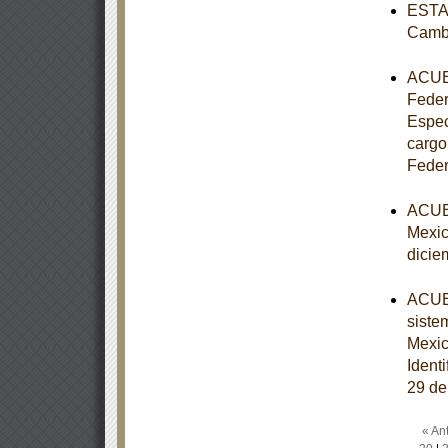
ESTAT
Cambi
ACUER
Federa
Espec
cargo
Feder
ACUER
Mexic
dicie
ACUER
siste
Mexi
Ident
29 de
« Ant