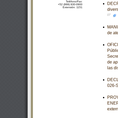
Teléfono/Fax:
DECRE
+52 (999) 930-0900
Extensión: 1151
diver
07
MANUA
de at
OFICI
Públic
Secre
de ap
las d
DECL
026-
PROY
ENER-
exter