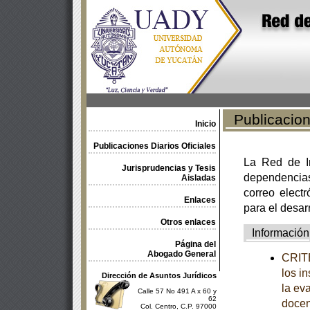
Publicacione
Inicio
Publicaciones Diarios Oficiales
La Red de In
Jurisprudencias y Tesis
dependencia
Aisladas
correo electr
Enlaces
para el desar
Otros enlaces
Información
Página del
Abogado General
CRITE
los i
Dirección de Asuntos Jurídicos
la ev
Calle 57 No 491 A x 60 y
62
docen
Col. Centro, C.P. 97000