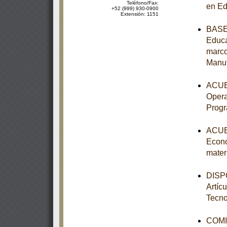
Teléfono/Fax:
en Ed
+52 (999) 930-0900
Extensión: 1151
BASES
Educa
marco
Manu
ACUER
Opera
Prog
ACUER
Econo
mater
DISPO
Artíc
Tecno
COMI