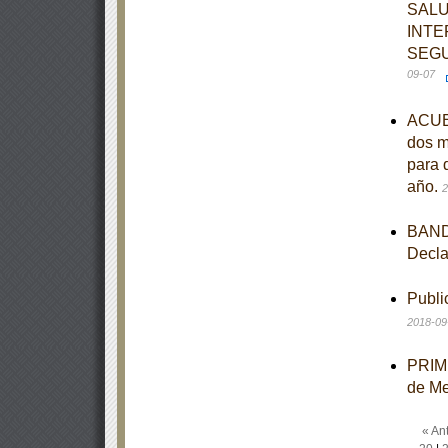
SALU
INTE
SEGU
09-07
ACUER
dos m
para 
año.
2
BANDO
Decla
Publi
2018-09
PRIME
de M
« Ant