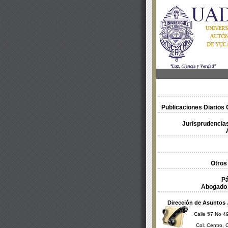
Publicaciones Diarios O
Jurisprudencias
Otros
Pá
Abogado 
Dirección de Asuntos 
Calle 57 No 49
Col. Centro, 