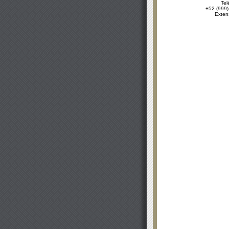
Tel
+52 (999)
Exten