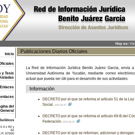
Hoy es:
Vie
Publicaciones Diarios Oficiales
Inicio
ficiales
La Red de Información Jurídica Benito Juárez García, envía a
 y Tesis
Universidad Autónoma de Yucatán, mediante correo electrónico,
Aisladas
actual que pueda ser útil para el desarrollo de sus actividades.
Enlaces
Información
 enlaces
DECRETO por el que se reforma el artículo 51 de la Ley
Social.
2018-06-25
gina del
General
DECRETO por el que se reforma el artículo 69-B del Códi
Jurídicos
Federación.
2018-06-25
1 A x 60 y
62
DECRETO por el que se reforman, adicionan y derogan 
C.P. 97000