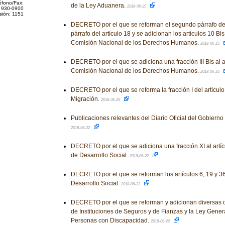
éfono/Fax:
de la Ley Aduanera.
2018-06-25
 930-0900
sión: 1151
DECRETO por el que se reforman el segundo párrafo del 
párrafo del artículo 18 y se adicionan los artículos 10 Bis
Comisión Nacional de los Derechos Humanos.
2018-06-25
DECRETO por el que se adiciona una fracción III Bis al ar
Comisión Nacional de los Derechos Humanos.
2018-06-25
DECRETO por el que se reforma la fracción I del artículo
Migración.
2018-06-25
Publicaciones relevantes del Diario Oficial del Gobiern
2018-06-22
DECRETO por el que se adiciona una fracción XI al artíc
de Desarrollo Social.
2018-06-22
DECRETO por el que se reforman los artículos 6, 19 y 3
Desarrollo Social.
2018-06-22
DECRETO por el que se reforman y adicionan diversas d
de Instituciones de Seguros y de Fianzas y la Ley Genera
Personas con Discapacidad.
2018-06-22