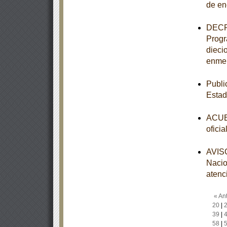
de en
DECRE
Progr
dieci
enmen
Publi
Esta
ACUER
ofici
AVISO
Nacio
atenc
« Ant
20
|
39
|
58
|