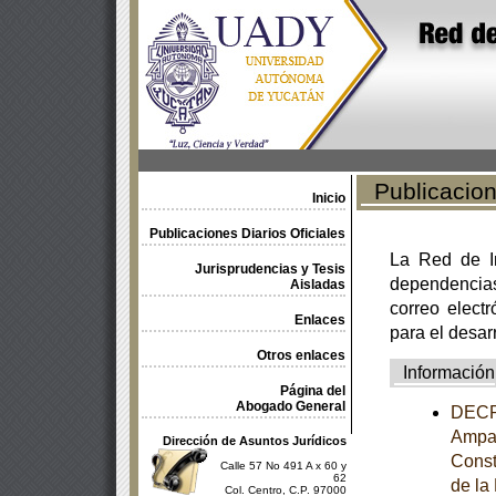
Publicacione
Inicio
Publicaciones Diarios Oficiales
La Red de In
Jurisprudencias y Tesis
dependencia
Aisladas
correo electr
Enlaces
para el desar
Otros enlaces
Información
Página del
Abogado General
DECRE
Ampar
Dirección de Asuntos Jurídicos
Const
Calle 57 No 491 A x 60 y
62
de la
Col. Centro, C.P. 97000