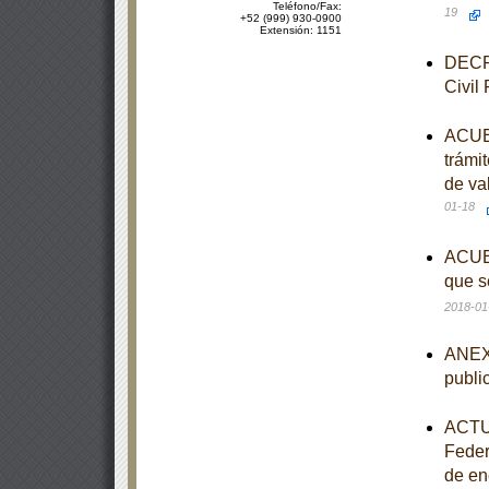
Teléfono/Fax:
19
+52 (999) 930-0900
Extensión: 1151
DECRE
Civil
ACUER
trámi
de val
01-18
ACUER
que s
2018-01
ANEXO
publi
ACTUA
Federa
de en