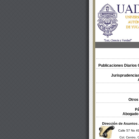
Publicaciones Diarios O
Jurisprudencias
Otros
Pá
Abogado 
Dirección de Asuntos 
Calle 57 No 49
Col. Centro, 