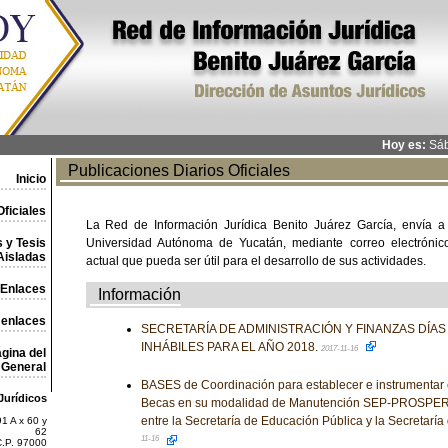
Hoy es:
Sáb
Publicaciones Diarios Oficiales
Inicio
ficiales
La Red de Información Jurídica Benito Juárez García, envía a
 y Tesis
Universidad Autónoma de Yucatán, mediante correo electrónico,
Aisladas
actual que pueda ser útil para el desarrollo de sus actividades.
Enlaces
Información
 enlaces
SECRETARÍA DE ADMINISTRACIÓN Y FINANZAS DÍA
INHÁBILES PARA EL AÑO 2018.
2017-11-16
gina del
General
BASES de Coordinación para establecer e instrumentar
Jurídicos
Becas en su modalidad de Manutención SEP-PROSPERA
entre la Secretaría de Educación Pública y la Secretaría
1 A x 60 y
62
11-16
C.P. 97000