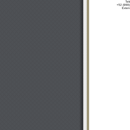
Tel
+52 (999)
Exten