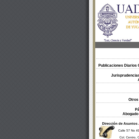
Publicaciones Diarios O
Jurisprudencias
Otros
Pá
Abogado 
Dirección de Asuntos 
Calle 57 No 49
Col. Centro, 