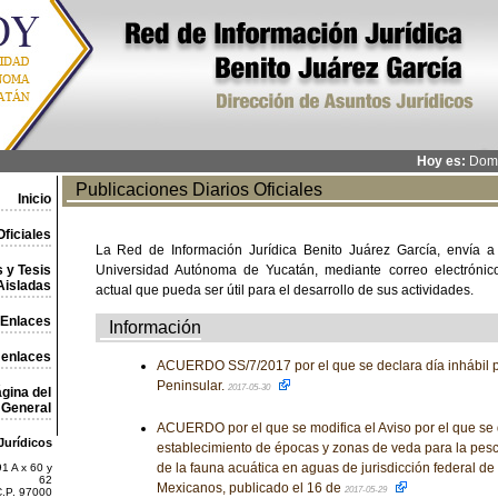
Hoy es:
Domi
Publicaciones Diarios Oficiales
Inicio
ficiales
La Red de Información Jurídica Benito Juárez García, envía a
 y Tesis
Universidad Autónoma de Yucatán, mediante correo electrónico,
Aisladas
actual que pueda ser útil para el desarrollo de sus actividades.
Enlaces
Información
 enlaces
ACUERDO SS/7/2017 por el que se declara día inhábil p
Peninsular.
2017-05-30
gina del
General
ACUERDO por el que se modifica el Aviso por el que se 
Jurídicos
establecimiento de épocas y zonas de veda para la pesc
de la fauna acuática en aguas de jurisdicción federal d
1 A x 60 y
62
Mexicanos, publicado el 16 de
2017-05-29
C.P. 97000