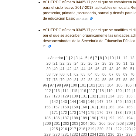
ACUERDO número 04/05/17 por el que se establecen los
para el ciclo lectivo 2017-2018, aplicables en toda la R
preescolar, primaria, secundaria, normal y demás para l
de educación básic
2017-05-25
ACUERDO número 03/05/17 por el que se modifica el d
por el que se adscriben orgánicamente las unidades adm
desconcentrados de la Secretaría de Educación Públic
25
« Anterior
|
1
|
2
|
3
|
4
|
5
|
6
|
7
|
8
|
9
|
10
|
11
|
12
|
13
20
|
21
|
22
|
23
|
24
|
25
|
26
|
27
|
28
|
29
|
30
|
31
|
32
39
|
40
|
41
|
42
|
43
|
44
|
45
|
46
|
47
|
48
|
49
|
50
|
51
58
|
59
|
60
|
61
|
62
|
63
|
64
|
65
|
66
|
67
|
68
|
69
|
70
77
|
78
|
79
|
80
|
81
|
82
|
83
|
84
|
85
|
86
|
87
|
88
|
89
96
|
97
|
98
|
99
|
100
|
101
|
102
|
103
|
104
|
105
|
106
|
112
|
113
|
114
|
115
|
116
|
117
|
118
|
119
|
120
|
121
|
1
127
|
128
|
129
|
130
|
131
|
132
|
133
|
134
|
135
|
136
|
|
142
|
143
|
144
|
145
|
146
|
147
|
148
|
149
|
150
|
1
156
|
157
|
158
|
159
|
160
|
161
|
162
|
163
|
164
|
165
|
|
171
|
172
|
173
|
174
|
175
|
176
|
177
|
178
|
179
|
1
185
|
186
|
187
|
188
|
189
|
190
|
191
|
192
|
193
|
194
|
|
200
|
201
|
202
|
203
|
204
|
205
|
206
|
207
|
208
|
209
|
|
215
|
216
|
217
|
218
|
219
|
220
|
221
|
222
|
223
|
2
229
|
230
|
231
|
232
|
233
|
234
|
235
|
236
|
237
|
238
|