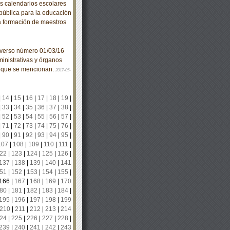
 calendarios escolares
epública para la educación
a formación de maestros
iverso número 01/03/16
inistrativas y órganos
a que se mencionan.
2017-05-
|
14
|
15
|
16
|
17
|
18
|
19
|
|
33
|
34
|
35
|
36
|
37
|
38
|
|
52
|
53
|
54
|
55
|
56
|
57
|
|
71
|
72
|
73
|
74
|
75
|
76
|
|
90
|
91
|
92
|
93
|
94
|
95
|
107
|
108
|
109
|
110
|
111
|
22
|
123
|
124
|
125
|
126
|
137
|
138
|
139
|
140
|
141
51
|
152
|
153
|
154
|
155
|
166
|
167
|
168
|
169
|
170
80
|
181
|
182
|
183
|
184
|
195
|
196
|
197
|
198
|
199
210
|
211
|
212
|
213
|
214
24
|
225
|
226
|
227
|
228
|
239
|
240
|
241
|
242
|
243