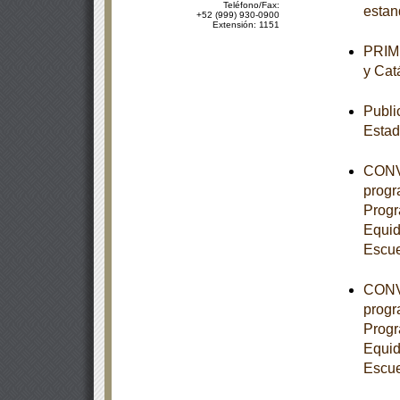
Teléfono/Fax:
estan
+52 (999) 930-0900
Extensión: 1151
PRIME
y Cat
Publi
Esta
CONVE
progr
Progr
Equid
Escue
CONVE
progr
Progr
Equid
Escue