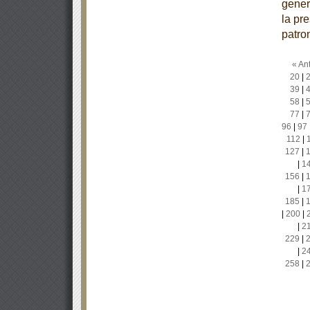
gener
la pr
patro
« Ant
20
|
39
|
58
|
77
|
96
|
97
112
|
127
|
|
1
156
|
|
1
185
|
|
200
|
|
2
229
|
|
2
258
|