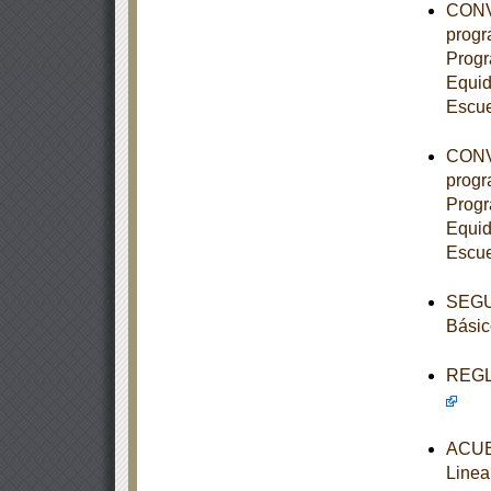
CONVE
progr
Progr
Equid
Escue
CONVE
progr
Progr
Equid
Escue
SEGUN
Básic
REGLA
ACUE
Linea