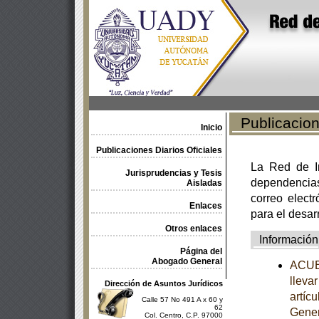
Publicacione
Inicio
Publicaciones Diarios Oficiales
La Red de In
Jurisprudencias y Tesis
dependencia
Aisladas
correo electr
Enlaces
para el desar
Otros enlaces
Información
Página del
Abogado General
ACUER
llevar
Dirección de Asuntos Jurídicos
artíc
Calle 57 No 491 A x 60 y
62
Gener
Col. Centro, C.P. 97000