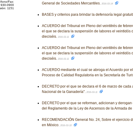
éfono/Fax:
General de Sociedades Mercantiles.
2016-03-14
 930-0900
sión: 1151
BASES y criterios para brindar la defensoría legal gratui
ACUERDO del Tribunal en Pleno del veintitrés de febrero
el que se declara la suspensión de labores el veintidós
dieciséis.
2016-03-11
ACUERDO del Tribunal en Pleno del veintitrés de febrero
el que se declara la suspensión de labores el veintidós
dieciséis.
2016-03-11
ACUERDO mediante el cual se abroga el Acuerdo por el 
Proceso de Calidad Regulatoria en la Secretaría de Tur
DECRETO por el que se declara el 6 de marzo de cada 
Nacional de la Ganadería".
2016-03-11
DECRETO por el que se reforman, adicionan y derogan 
del Reglamento de la Ley de Ascensos de la Armada de
RECOMENDACIÓN General No. 24, Sobre el ejercicio de 
en México.
2016-03-10