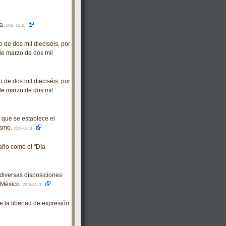
ta.
2016-03-11
 de dos mil dieciséis, por
 de marzo de dos mil
 de dos mil dieciséis, por
 de marzo de dos mil
que se establece el
ismo.
2016-03-11
año como el "Día
diversas disposiciones
 México.
2016-03-11
la libertad de expresión