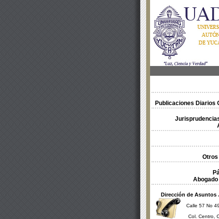
Publicaciones Diarios O
Jurisprudencias
Otros
Pá
Abogado 
Dirección de Asuntos 
Calle 57 No 49
Col. Centro, 