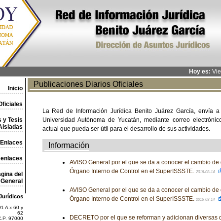
Hoy es:
Vie
Publicaciones Diarios Oficiales
Inicio
ficiales
La Red de Información Jurídica Benito Juárez García, envía a
 y Tesis
Universidad Autónoma de Yucatán, mediante correo electrónico,
Aisladas
actual que pueda ser útil para el desarrollo de sus actividades.
Enlaces
Información
 enlaces
AVISO General por el que se da a conocer el cambio de do
Órgano Interno de Control en el SuperISSSTE.
2016-03-14
gina del
General
AVISO General por el que se da a conocer el cambio de do
Jurídicos
Órgano Interno de Control en el SuperISSSTE.
2016-03-14
1 A x 60 y
62
DECRETO por el que se reforman y adicionan diversas d
C.P. 97000