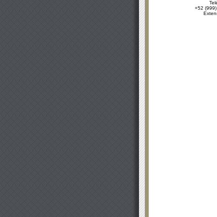
Tel
+52 (999)
Exten