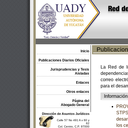
Publicacione
Inicio
Publicaciones Diarios Oficiales
La Red de In
Jurisprudencias y Tesis
dependencia
Aisladas
correo electr
Enlaces
para el desar
Otros enlaces
Información
Página del
Abogado General
PROY
STPS-
Dirección de Asuntos Jurídicos
desar
Calle 57 No 491 A x 60 y
62
los c
Col. Centro, C.P. 97000