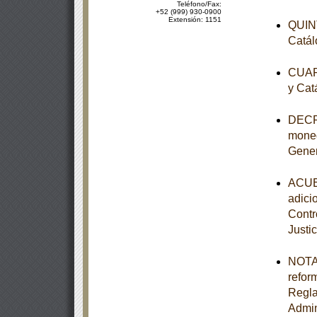
Teléfono/Fax:
+52 (999) 930-0900
Extensión: 1151
QUINT
Catál
CUART
y Cat
DECRE
moned
Gener
ACUER
adici
Contr
Justic
NOTA 
refor
Regla
Admin