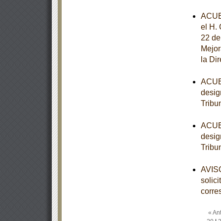
ACUE
el H.
22 de
Mejor
la Di
ACUER
desig
Tribu
ACUER
desig
Tribu
AVISO
solic
corre
« Ant