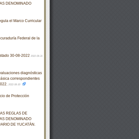
DAS DENOMINADO
gula el Marco Curricular
uraduría Federal de la
Estado 30-08-2022
2022-08-31
valuaciones diagnósticas
básica correspondientes
2022.
2022-08-30
cio de Protección
LAS REGLAS DE
DAS DENOMINADO
ARIO DE YUCATÁN.