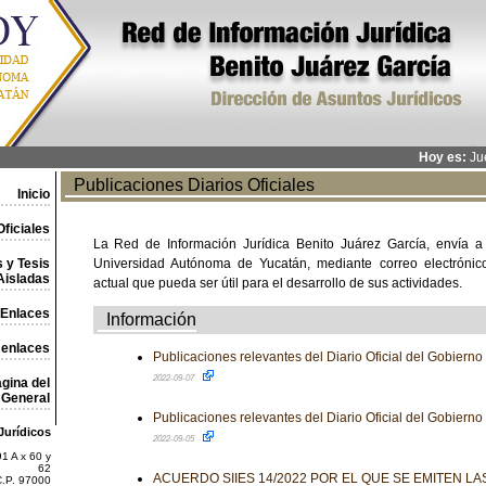
Hoy es:
Jue
Publicaciones Diarios Oficiales
Inicio
ficiales
La Red de Información Jurídica Benito Juárez García, envía a
 y Tesis
Universidad Autónoma de Yucatán, mediante correo electrónico,
Aisladas
actual que pueda ser útil para el desarrollo de sus actividades.
Enlaces
Información
 enlaces
Publicaciones relevantes del Diario Oficial del Gobiern
2022-09-07
gina del
General
Publicaciones relevantes del Diario Oficial del Gobiern
Jurídicos
2022-09-05
1 A x 60 y
62
ACUERDO SIIES 14/2022 POR EL QUE SE EMITEN L
C.P. 97000