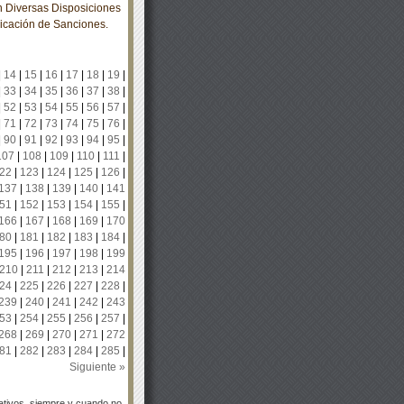
 Diversas Disposiciones
icación de Sanciones.
|
14
|
15
|
16
|
17
|
18
|
19
|
|
33
|
34
|
35
|
36
|
37
|
38
|
|
52
|
53
|
54
|
55
|
56
|
57
|
|
71
|
72
|
73
|
74
|
75
|
76
|
|
90
|
91
|
92
|
93
|
94
|
95
|
107
|
108
|
109
|
110
|
111
|
22
|
123
|
124
|
125
|
126
|
137
|
138
|
139
|
140
|
141
51
|
152
|
153
|
154
|
155
|
166
|
167
|
168
|
169
|
170
80
|
181
|
182
|
183
|
184
|
195
|
196
|
197
|
198
|
199
210
|
211
|
212
|
213
|
214
24
|
225
|
226
|
227
|
228
|
239
|
240
|
241
|
242
|
243
53
|
254
|
255
|
256
|
257
|
268
|
269
|
270
|
271
|
272
81
|
282
|
283
|
284
|
285
|
Siguiente »
tivos, siempre y cuando no