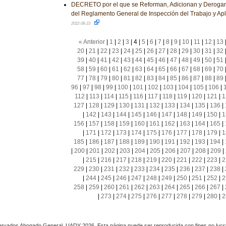
DECRETO por el que se Reforman, Adicionan y Derogan
del Reglamento General de Inspección del Trabajo y Apl
2022-08-23
« Anterior
|
1
|
2
|
3
|
4
|
5
|
6
|
7
|
8
|
9
|
10
|
11
|
12
|
13
20
|
21
|
22
|
23
|
24
|
25
|
26
|
27
|
28
|
29
|
30
|
31
|
32
39
|
40
|
41
|
42
|
43
|
44
|
45
|
46
|
47
|
48
|
49
|
50
|
51
58
|
59
|
60
|
61
|
62
|
63
|
64
|
65
|
66
|
67
|
68
|
69
|
70
77
|
78
|
79
|
80
|
81
|
82
|
83
|
84
|
85
|
86
|
87
|
88
|
89
96
|
97
|
98
|
99
|
100
|
101
|
102
|
103
|
104
|
105
|
106
|
112
|
113
|
114
|
115
|
116
|
117
|
118
|
119
|
120
|
121
|
1
127
|
128
|
129
|
130
|
131
|
132
|
133
|
134
|
135
|
136
|
|
142
|
143
|
144
|
145
|
146
|
147
|
148
|
149
|
150
|
1
156
|
157
|
158
|
159
|
160
|
161
|
162
|
163
|
164
|
165
|
|
171
|
172
|
173
|
174
|
175
|
176
|
177
|
178
|
179
|
1
185
|
186
|
187
|
188
|
189
|
190
|
191
|
192
|
193
|
194
|
|
200
|
201
|
202
|
203
|
204
|
205
|
206
|
207
|
208
|
209
|
|
215
|
216
|
217
|
218
|
219
|
220
|
221
|
222
|
223
|
2
229
|
230
|
231
|
232
|
233
|
234
|
235
|
236
|
237
|
238
|
|
244
|
245
|
246
|
247
|
248
|
249
|
250
|
251
|
252
|
2
258
|
259
|
260
|
261
|
262
|
263
|
264
|
265
|
266
|
267
|
|
273
|
274
|
275
|
276
|
277
|
278
|
279
|
280
|
2
rvados Abogado General, UADY 2026. Esta página puede ser reproducida con fines no lucra