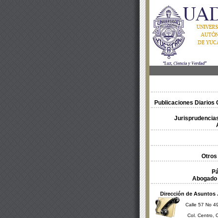
Publicaciones Diarios O
Jurisprudencias
Otros
Pá
Abogado 
Dirección de Asuntos 
Calle 57 No 49
Col. Centro, 