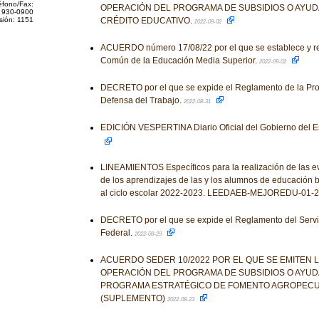
éfono/Fax:
OPERACIÓN DEL PROGRAMA DE SUBSIDIOS O AYU
 930-0900
sión: 1151
CRÉDITO EDUCATIVO.
2022-09-02
ACUERDO número 17/08/22 por el que se establece y re
Común de la Educación Media Superior.
2022-09-02
DECRETO por el que se expide el Reglamento de la Proc
Defensa del Trabajo.
2022-08-31
EDICIÓN VESPERTINA Diario Oficial del Gobierno del 
LINEAMIENTOS Específicos para la realización de las e
de los aprendizajes de las y los alumnos de educación 
al ciclo escolar 2022-2023. LEEDAEB-MEJOREDU-01-
DECRETO por el que se expide el Reglamento del Servi
Federal.
2022-08-29
ACUERDO SEDER 10/2022 POR EL QUE SE EMITEN 
OPERACIÓN DEL PROGRAMA DE SUBSIDIOS O AYU
PROGRAMA ESTRATÉGICO DE FOMENTO AGROPECU
(SUPLEMENTO)
2022-08-23