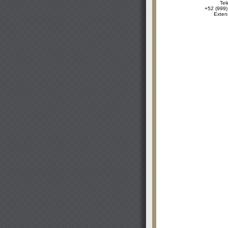
Tel
+52 (999)
Exten