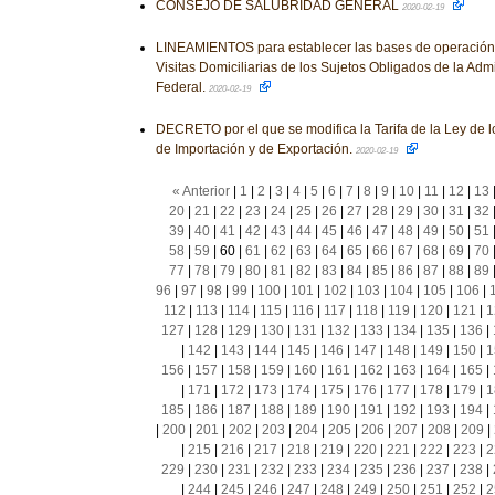
CONSEJO DE SALUBRIDAD GENERAL
2020-02-19
LINEAMIENTOS para establecer las bases de operación 
Visitas Domiciliarias de los Sujetos Obligados de la Adm
Federal.
2020-02-19
DECRETO por el que se modifica la Tarifa de la Ley de 
de Importación y de Exportación.
2020-02-19
« Anterior
|
1
|
2
|
3
|
4
|
5
|
6
|
7
|
8
|
9
|
10
|
11
|
12
|
13
20
|
21
|
22
|
23
|
24
|
25
|
26
|
27
|
28
|
29
|
30
|
31
|
32
39
|
40
|
41
|
42
|
43
|
44
|
45
|
46
|
47
|
48
|
49
|
50
|
51
58
|
59
|
60
|
61
|
62
|
63
|
64
|
65
|
66
|
67
|
68
|
69
|
70
77
|
78
|
79
|
80
|
81
|
82
|
83
|
84
|
85
|
86
|
87
|
88
|
89
96
|
97
|
98
|
99
|
100
|
101
|
102
|
103
|
104
|
105
|
106
|
112
|
113
|
114
|
115
|
116
|
117
|
118
|
119
|
120
|
121
|
1
127
|
128
|
129
|
130
|
131
|
132
|
133
|
134
|
135
|
136
|
|
142
|
143
|
144
|
145
|
146
|
147
|
148
|
149
|
150
|
1
156
|
157
|
158
|
159
|
160
|
161
|
162
|
163
|
164
|
165
|
|
171
|
172
|
173
|
174
|
175
|
176
|
177
|
178
|
179
|
1
185
|
186
|
187
|
188
|
189
|
190
|
191
|
192
|
193
|
194
|
|
200
|
201
|
202
|
203
|
204
|
205
|
206
|
207
|
208
|
209
|
|
215
|
216
|
217
|
218
|
219
|
220
|
221
|
222
|
223
|
2
229
|
230
|
231
|
232
|
233
|
234
|
235
|
236
|
237
|
238
|
|
244
|
245
|
246
|
247
|
248
|
249
|
250
|
251
|
252
|
2