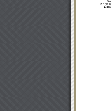
Tel
+52 (999)
Exten