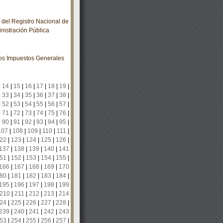
del Registro Nacional de
inistración Pública
los Impuestos Generales
|
14
|
15
|
16
|
17
|
18
|
19
|
|
33
|
34
|
35
|
36
|
37
|
38
|
|
52
|
53
|
54
|
55
|
56
|
57
|
|
71
|
72
|
73
|
74
|
75
|
76
|
|
90
|
91
|
92
|
93
|
94
|
95
|
107
|
108
|
109
|
110
|
111
|
22
|
123
|
124
|
125
|
126
|
137
|
138
|
139
|
140
|
141
51
|
152
|
153
|
154
|
155
|
166
|
167
|
168
|
169
|
170
80
|
181
|
182
|
183
|
184
|
195
|
196
|
197
|
198
|
199
210
|
211
|
212
|
213
|
214
24
|
225
|
226
|
227
|
228
|
239
|
240
|
241
|
242
|
243
53
|
254
|
255
|
256
|
257
|