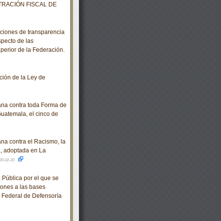
RACIÓN FISCAL DE
ciones de transparencia
specto de las
perior de la Federación.
ión de la Ley de
na contra toda Forma de
Guatemala, el cinco de
a contra el Racismo, la
a, adoptada en La
20-02-20
 Pública por el que se
iones a las bases
o Federal de Defensoría