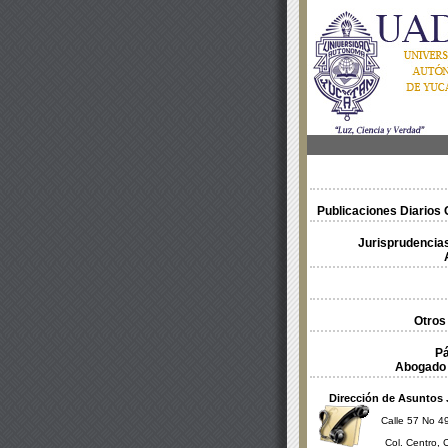
Publicaciones Diarios O
Jurisprudencias
Otros
Pá
Abogado 
Dirección de Asuntos 
Calle 57 No 49
Col. Centro, 