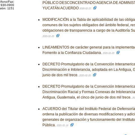
éfono/Fax:
PÚBLICO DESCONCENTRADO AGENCIA DE ADMINIST
 930-0900
YUCATÁN ACUERDO
sión: 1151
2020-02-27
MODIFICACIÓN a la Tabla de aplicabilidad de las obliga
comunes de los sujetos obligados del ámbito federal, re
obligaciones de transparencia a cargo de la Auditoría Su
2020-02-20
LINEAMIENTOS de carácter general para la implementac
Fomento a la Confianza Ciudadana.
2020-02-20
DECRETO Promulgatorio de la Convención Interamerica
Discriminación e Intolerancia, adoptada en La Antigua, 
junio de dos mil trece.
2020-02-20
DECRETO Promulgatorio de la Convención Interamerican
Discriminación Racial y Formas Conexas de Intoleranci
Antigua, Guatemala, el cinco de junio de dos mil trece.
20
ACUERDO del Titular del Instituto Federal de Defensoría
ordena la publicación de diversas modificaciones y adic
generales de organización y funcionamiento del Institut
Pública.
2020-02-19