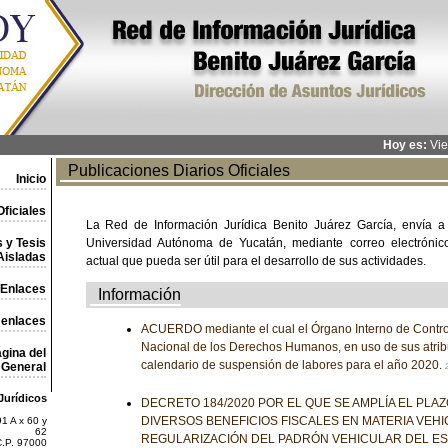
Hoy es:
Vie
Publicaciones Diarios Oficiales
Inicio
ficiales
La Red de Información Jurídica Benito Juárez García, envía a
 y Tesis
Universidad Autónoma de Yucatán, mediante correo electrónico,
Aisladas
actual que pueda ser útil para el desarrollo de sus actividades.
Enlaces
Información
 enlaces
ACUERDO mediante el cual el Órgano Interno de Contro
Nacional de los Derechos Humanos, en uso de sus atrib
gina del
calendario de suspensión de labores para el año 2020.
General
Jurídicos
DECRETO 184/2020 POR EL QUE SE AMPLÍA EL PLA
DIVERSOS BENEFICIOS FISCALES EN MATERIA VEHI
1 A x 60 y
62
REGULARIZACIÓN DEL PADRÓN VEHICULAR DEL E
C.P. 97000