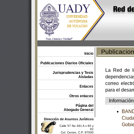
Publicacione
Inicio
Publicaciones Diarios Oficiales
La Red de In
Jurisprudencias y Tesis
dependencia
Aisladas
correo electr
Enlaces
para el desar
Otros enlaces
Información
Página del
Abogado General
BANDO
Ciuda
Dirección de Asuntos Jurídicos
Gobie
Calle 57 No 491 A x 60 y
62
Col. Centro, C.P. 97000