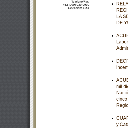
Teléfono/Fax:
RELA
+52 (999) 930-0900
Extensión: 1151
REGI
LA S
DE 
ACUER
Labor
Admin
DECRE
incen
ACUER
mil d
Nació
cinco
Regio
CUART
y Cat