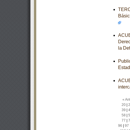
TERCE
Básic
ACUER
Derec
la De
Publi
Estad
ACUER
inter
« Ant
20
|
39
|
58
|
77
|
96
|
97