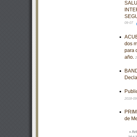
SALU
INTE
SEGU
09-07
ACUER
dos m
para 
año.
2
BANDO
Decla
Publi
2018-09
PRIME
de M
« Ant