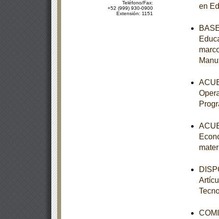
Teléfono/Fax:
en Ed
+52 (999) 930-0900
Extensión: 1151
BASES
Educa
marco
Manu
ACUER
Opera
Prog
ACUER
Econo
mater
DISPO
Artíc
Tecno
COMI