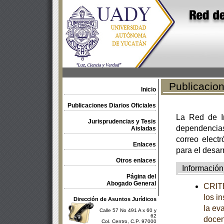
Publicacione
Inicio
Publicaciones Diarios Oficiales
La Red de In
Jurisprudencias y Tesis
dependencia
Aisladas
correo electr
Enlaces
para el desar
Otros enlaces
Información
Página del
Abogado General
CRITE
los i
Dirección de Asuntos Jurídicos
la ev
Calle 57 No 491 A x 60 y
62
docen
Col. Centro, C.P. 97000