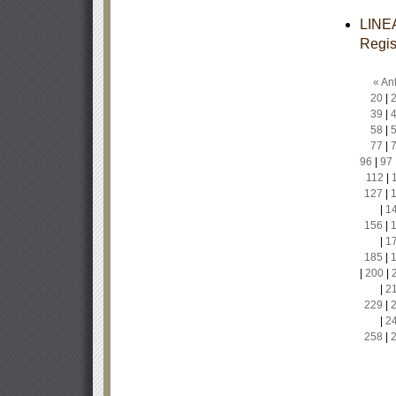
LINEA
Regis
« Ant
20
|
39
|
58
|
77
|
96
|
97
112
|
127
|
|
1
156
|
|
1
185
|
|
200
|
|
2
229
|
|
2
258
|