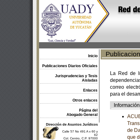
Publicacione
Inicio
Publicaciones Diarios Oficiales
La Red de In
Jurisprudencias y Tesis
dependencia
Aisladas
correo electr
Enlaces
para el desar
Otros enlaces
Información
Página del
Abogado General
ACUER
Trans
Dirección de Asuntos Jurídicos
de Da
Calle 57 No 491 A x 60 y
62
que d
Col. Centro, C.P. 97000