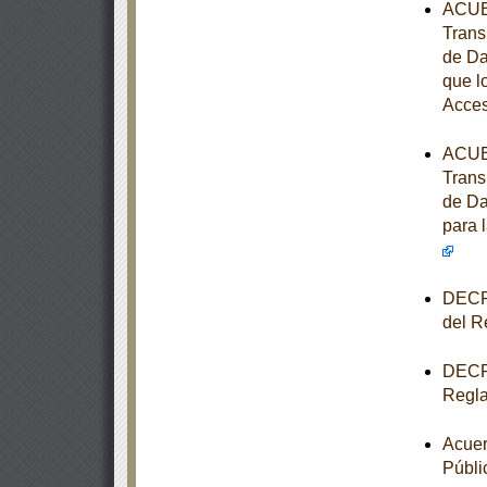
ACUER
Trans
de Da
que l
Acces
ACUER
Trans
de Da
para 
DECRE
del R
DECRE
Regla
Acuer
Públi