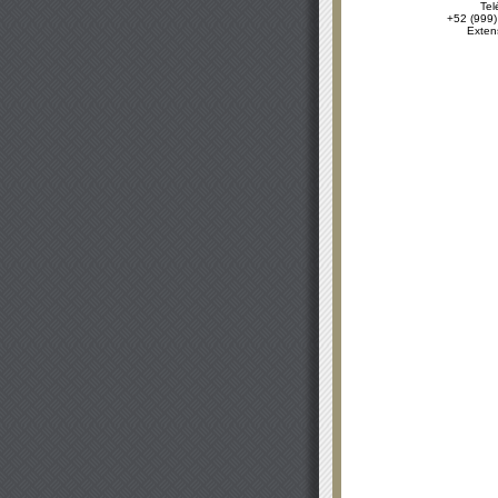
Tel
+52 (999)
Exten