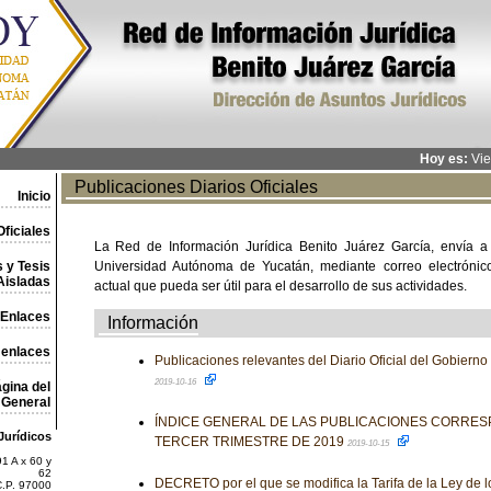
Hoy es:
Vie
Publicaciones Diarios Oficiales
Inicio
ficiales
La Red de Información Jurídica Benito Juárez García, envía a
 y Tesis
Universidad Autónoma de Yucatán, mediante correo electrónico,
Aisladas
actual que pueda ser útil para el desarrollo de sus actividades.
Enlaces
Información
 enlaces
Publicaciones relevantes del Diario Oficial del Gobiern
2019-10-16
gina del
General
ÍNDICE GENERAL DE LAS PUBLICACIONES CORRES
Jurídicos
TERCER TRIMESTRE DE 2019
2019-10-15
1 A x 60 y
62
DECRETO por el que se modifica la Tarifa de la Ley de 
C.P. 97000