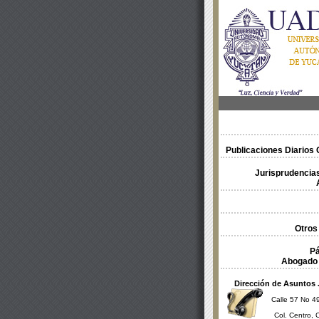
Publicaciones Diarios O
Jurisprudencias
Otros
Pá
Abogado 
Dirección de Asuntos 
Calle 57 No 49
Col. Centro, 