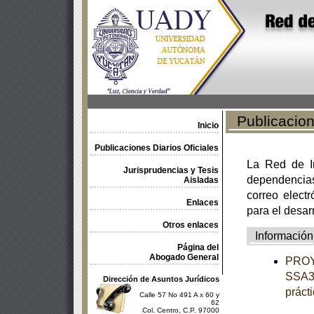
Publicacione
Inicio
Publicaciones Diarios Oficiales
La Red de In
Jurisprudencias y Tesis
dependencia
Aisladas
correo electr
Enlaces
para el desar
Otros enlaces
Información
Página del
Abogado General
PROY
SSA3-
Dirección de Asuntos Jurídicos
práct
Calle 57 No 491 A x 60 y
62
Col. Centro, C.P. 97000