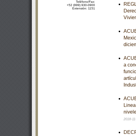
Teléfono/Fax:
REGLA
+52 (999) 930-0900
Extensión: 1151
Derec
Vivie
ACUER
Mexic
dicie
ACUER
a cono
funcio
artíc
Indus
ACUER
Linea
nivel
2018-11
DECRE