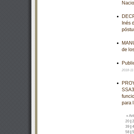
Nacio
DECRE
Inés 
póstu
MANUA
de lo
Publi
2018-11
PROY
SSA3-
funci
para 
« Ant
20
|
39
|
58
|