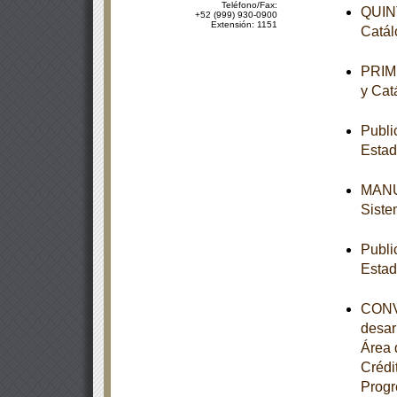
Teléfono/Fax:
QUINT
+52 (999) 930-0900
Extensión: 1151
Catál
PRIME
y Cat
Publi
Estad
MANUA
Siste
Publi
Estad
CONVE
desar
Área 
Crédi
Progr