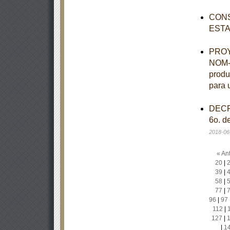
CONS
ESTA
PROYE
NOM-0
produ
para 
DECRE
6o. d
2018-06
« Ant
20
|
39
|
58
|
77
|
96
|
97
112
|
127
|
|
1