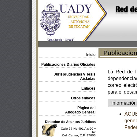
Publicacione
Inicio
Publicaciones Diarios Oficiales
La Red de In
Jurisprudencias y Tesis
dependencia
Aisladas
correo electr
Enlaces
para el desar
Otros enlaces
Información
Página del
Abogado General
ACUER
gener
Dirección de Asuntos Jurídicos
Feder
Calle 57 No 491 A x 60 y
62
Col. Centro, C.P. 97000