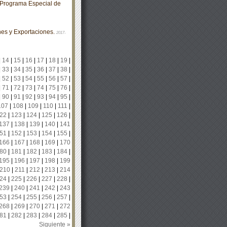
Programa Especial de
es y Exportaciones.
2017-
|
14
|
15
|
16
|
17
|
18
|
19
|
|
33
|
34
|
35
|
36
|
37
|
38
|
|
52
|
53
|
54
|
55
|
56
|
57
|
|
71
|
72
|
73
|
74
|
75
|
76
|
|
90
|
91
|
92
|
93
|
94
|
95
|
107
|
108
|
109
|
110
|
111
|
22
|
123
|
124
|
125
|
126
|
137
|
138
|
139
|
140
|
141
51
|
152
|
153
|
154
|
155
|
166
|
167
|
168
|
169
|
170
80
|
181
|
182
|
183
|
184
|
195
|
196
|
197
|
198
|
199
210
|
211
|
212
|
213
|
214
24
|
225
|
226
|
227
|
228
|
239
|
240
|
241
|
242
|
243
53
|
254
|
255
|
256
|
257
|
268
|
269
|
270
|
271
|
272
81
|
282
|
283
|
284
|
285
|
Siguiente »