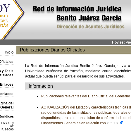
Hoy es:
Vie
Publicaciones Diarios Oficiales
Inicio
ficiales
La Red de Información Jurídica Benito Juárez García, envía a
 y Tesis
Universidad Autónoma de Yucatán, mediante correo electrónico,
Aisladas
actual que pueda ser útil para el desarrollo de sus actividades.
Enlaces
Información
 enlaces
Publicaciones relevantes del Diario Oficial del Gobiern
gina del
General
ACTUALIZACIÓN del Listado y características técnicas d
radiodifundidas de las instituciones públicas federales 
Jurídicos
disponibles para su retransmisión de conformidad con el 
Lineamientos Generales en relación con
1 A x 60 y
2017-12-13
62
C.P. 97000