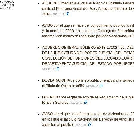
éfono/Fax:
ACUERDO mediante el cual el Pleno del Instituto Feder
 930-0900
sión: 1151
emite el Programa Anual de Uso y Aprovechamiento de
2018.
2017-12-13
AVISO por el que se hace del conocimiento público los 
y de enero de 2018, en los que el Consejo de Salubrid
labores, con motivo del segundo periodo vacacional 20
ACUERDO GENERAL NÚMERO EX13-171027-01, DEL
DE LA JUDICATURA DEL PODER JUDICIAL DEL ESTA
CONCLUSIÓN DE FUNCIONES DEL JUZGADO CUART
DEPARTAMENTO JUDICIAL DEL ESTADO, POR NECES
2017-12-12
DECLARATORIA de dominio público relativa a la varieda
el Título de Obtentor 0859.
2017-12-12
DECRETO por el que se expide el Reglamento de la Med
Rincón Gallardo.
2017-12-12
AVISO por el que se señalan los días de diciembre de 2
en los que el Instituto Nacional del Derecho de Autor su
atención al público.
2017-12-11