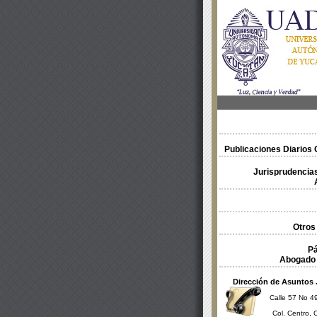
Publicaciones Diarios O
Jurisprudencias
Otros
Pá
Abogado 
Dirección de Asuntos 
Calle 57 No 49
Col. Centro, 