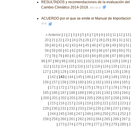
RESULTADOS y recomendaciones de la evaluación del 
Cambio Climático 2014-2018.
2017-12-11
ACUERDO por el que se emite el Manual de Importacion
12-11
« Anterior
|
1
|
2
|
3
|
4
|
5
|
6
|
7
|
8
|
9
|
10
|
11
|
12
|
13
20
|
21
|
22
|
23
|
24
|
25
|
26
|
27
|
28
|
29
|
30
|
31
|
32
39
|
40
|
41
|
42
|
43
|
44
|
45
|
46
|
47
|
48
|
49
|
50
|
51
58
|
59
|
60
|
61
|
62
|
63
|
64
|
65
|
66
|
67
|
68
|
69
|
70
77
|
78
|
79
|
80
|
81
|
82
|
83
|
84
|
85
|
86
|
87
|
88
|
89
96
|
97
|
98
|
99
|
100
|
101
|
102
|
103
|
104
|
105
|
106
|
112
|
113
|
114
|
115
|
116
|
117
|
118
|
119
|
120
|
121
|
1
127
|
128
|
129
|
130
|
131
|
132
|
133
|
134
|
135
|
136
|
|
142
|
143
|
144
|
145
|
146
|
147
|
148
|
149
|
150
|
1
156
|
157
|
158
|
159
|
160
|
161
|
162
|
163
|
164
|
165
|
|
171
|
172
|
173
|
174
|
175
|
176
|
177
|
178
|
179
|
1
185
|
186
|
187
|
188
|
189
|
190
|
191
|
192
|
193
|
194
|
|
200
|
201
|
202
|
203
|
204
|
205
|
206
|
207
|
208
|
209
|
|
215
|
216
|
217
|
218
|
219
|
220
|
221
|
222
|
223
|
2
229
|
230
|
231
|
232
|
233
|
234
|
235
|
236
|
237
|
238
|
|
244
|
245
|
246
|
247
|
248
|
249
|
250
|
251
|
252
|
2
258
|
259
|
260
|
261
|
262
|
263
|
264
|
265
|
266
|
267
|
|
273
|
274
|
275
|
276
|
277
|
278
|
279
|
280
|
2