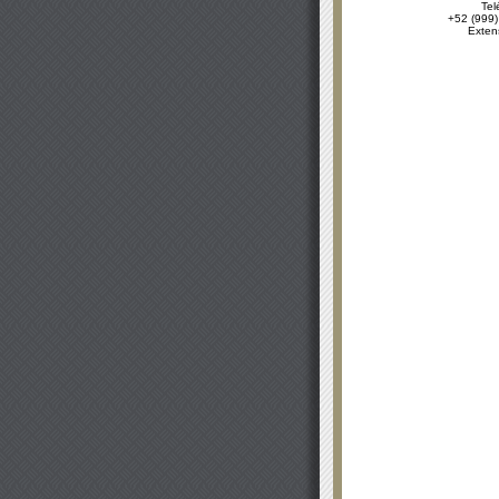
Tel
+52 (999)
Exten