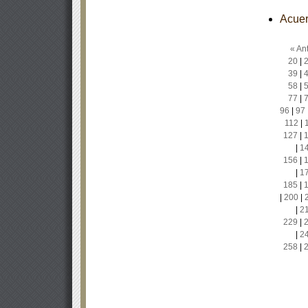
Acuer
« Ant
20
|
39
|
58
|
77
|
96
|
97
112
|
127
|
|
1
156
|
|
1
185
|
|
200
|
|
2
229
|
|
2
258
|