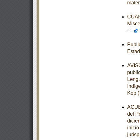
mater
CUART
Misce
21
Publi
Estad
AVISO
publi
Lengu
Indíg
Kop (
ACUER
del P
dicie
inici
juris