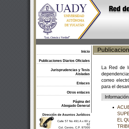
Publicacione
Inicio
Publicaciones Diarios Oficiales
La Red de In
Jurisprudencias y Tesis
dependencia
Aisladas
correo electr
Enlaces
para el desar
Otros enlaces
Información
Página del
Abogado General
ACUE
SUPE
Dirección de Asuntos Jurídicos
EL Q
Calle 57 No 491 A x 60 y
62
TRIB
Col. Centro, C.P. 97000