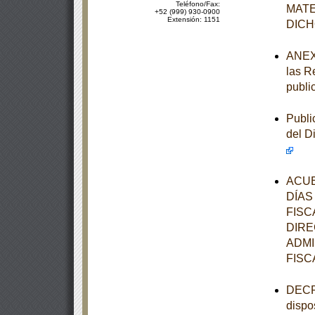
Teléfono/Fax:
MATE
+52 (999) 930-0900
Extensión: 1151
DIC
ANEXOS
las R
publi
Publi
del D
ACUE
DÍAS
FISC
DIRE
ADMI
FISC
DECRE
dispo