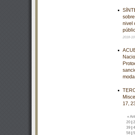
SÍNTE
sobre
nivel
públi
2018-10
ACUER
Nacio
Protoc
sanci
moda
TERCE
Misce
17, 23
« Ant
20
|
39
|
58
|