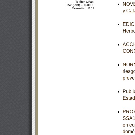
Teléfono/Fax:
NOVEN
+52 (999) 930-0900
Extensión: 1151
y Cat
EDICI
Herbo
ACCI
CON
NORMA
riesgo
preve
Publi
Estad
PROY
SSA1-
en eq
domés