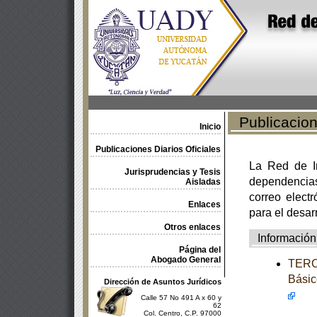
Publicacione
Inicio
Publicaciones Diarios Oficiales
La Red de In
Jurisprudencias y Tesis
dependencia
Aisladas
correo electr
Enlaces
para el desar
Otros enlaces
Información
Página del
Abogado General
TERCE
Básic
Dirección de Asuntos Jurídicos
Calle 57 No 491 A x 60 y
62
Col. Centro, C.P. 97000