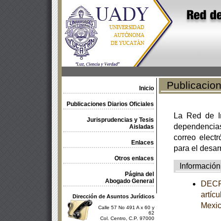
Publicacione
Inicio
Publicaciones Diarios Oficiales
La Red de In
Jurisprudencias y Tesis
dependencia
Aisladas
correo electr
Enlaces
para el desar
Otros enlaces
Información
Página del
Abogado General
DECRE
artíc
Dirección de Asuntos Jurídicos
Mexi
Calle 57 No 491 A x 60 y
62
Col. Centro, C.P. 97000