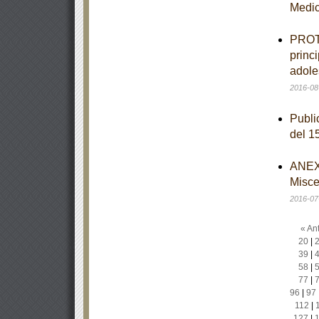
Medi
PROTO
princ
adole
2016-08
Publi
del 1
ANEXO
Misce
2016-07
« Ant
20
|
39
|
58
|
77
|
96
|
97
112
|
127
|