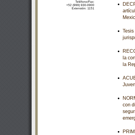
Teléfono/Fax:
DECRE
+52 (999) 930-0900
Extensión: 1151
artíc
Mexi
Tesis
juris
RECO
la co
la Re
ACUER
Juven
NORM
con d
segur
emerg
PRIME