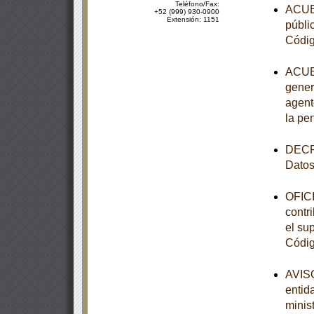
Teléfono/Fax:
ACUER
+52 (999) 930-0900
Extensión: 1151
públi
Códig
ACUER
gener
agent
la pe
DECRE
Datos
OFICI
contr
el sup
Códig
AVISO
entid
minist