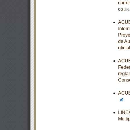
corre
co
201
ACUER
Infor
Proye
de Au
oficia
ACUER
Feder
regla
Cons
ACUER
LINEA
Multi