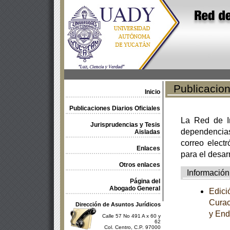
Publicacione
Inicio
Publicaciones Diarios Oficiales
La Red de In
Jurisprudencias y Tesis
dependencia
Aisladas
correo electr
Enlaces
para el desar
Otros enlaces
Información
Página del
Abogado General
Edici
Curac
Dirección de Asuntos Jurídicos
y End
Calle 57 No 491 A x 60 y
62
Col. Centro, C.P. 97000