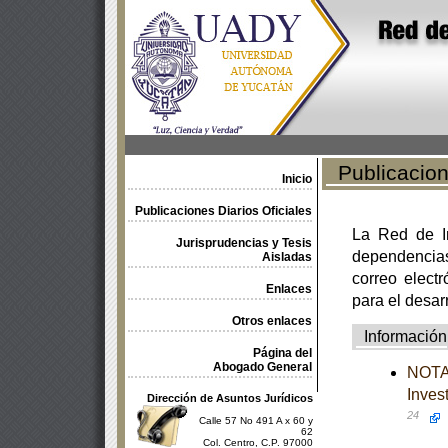
Publicacione
Inicio
Publicaciones Diarios Oficiales
La Red de In
Jurisprudencias y Tesis
dependencia
Aisladas
correo electr
Enlaces
para el desar
Otros enlaces
Información
Página del
Abogado General
NOTA 
Inves
Dirección de Asuntos Jurídicos
24
Calle 57 No 491 A x 60 y
62
Col. Centro, C.P. 97000