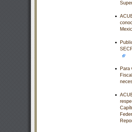
Super
ACUER
conoce
Mexic
Publi
SECR
Para 
Fisca
neces
ACUER
respe
Capít
Feder
Repor