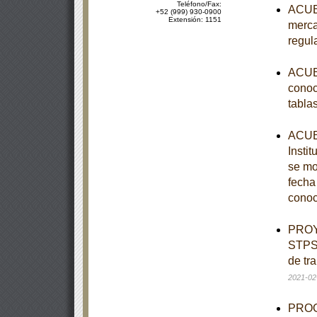
Teléfono/Fax:
ACUER
+52 (999) 930-0900
Extensión: 1151
merca
regul
ACUER
conoc
tabla
ACUER
Instit
se mo
fecha
conoc
PROY
STPS-
de tr
2021-02
PROGR