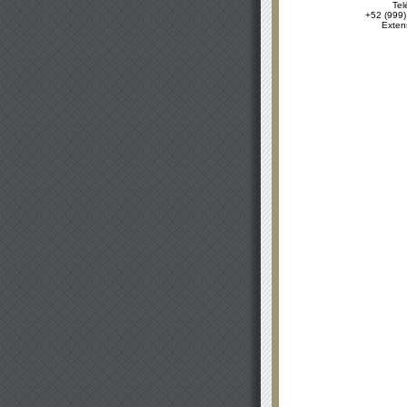
Tel
+52 (999)
Exten