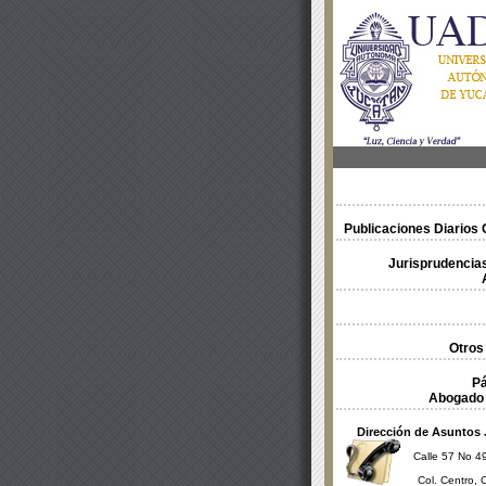
Publicaciones Diarios O
Jurisprudencias
Otros
Pá
Abogado 
Dirección de Asuntos 
Calle 57 No 49
Col. Centro, 