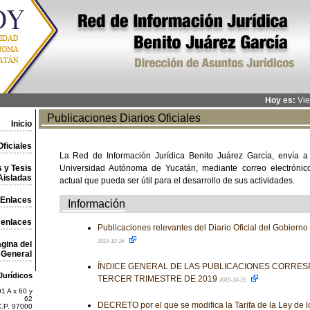
Hoy es:
Vie
Publicaciones Diarios Oficiales
Inicio
ficiales
La Red de Información Jurídica Benito Juárez García, envía a
 y Tesis
Universidad Autónoma de Yucatán, mediante correo electrónico,
Aisladas
actual que pueda ser útil para el desarrollo de sus actividades.
Enlaces
Información
 enlaces
Publicaciones relevantes del Diario Oficial del Gobiern
2019-10-16
gina del
General
ÍNDICE GENERAL DE LAS PUBLICACIONES CORRES
Jurídicos
TERCER TRIMESTRE DE 2019
2019-10-15
1 A x 60 y
62
DECRETO por el que se modifica la Tarifa de la Ley de 
C.P. 97000