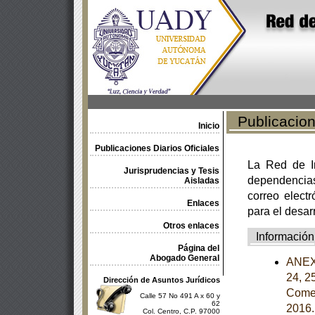
Publicacione
Inicio
Publicaciones Diarios Oficiales
La Red de In
Jurisprudencias y Tesis
dependencia
Aisladas
correo electr
Enlaces
para el desar
Otros enlaces
Información
Página del
Abogado General
ANEXOS
24, 2
Dirección de Asuntos Jurídicos
Comer
Calle 57 No 491 A x 60 y
62
2016
Col. Centro, C.P. 97000