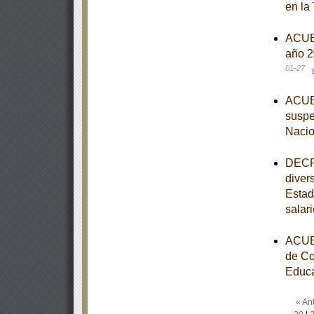
en la
ACUER
año 2
01-27
ACUER
suspe
Nacio
DECRE
diver
Estad
salar
ACUER
de Co
Educa
« Ant