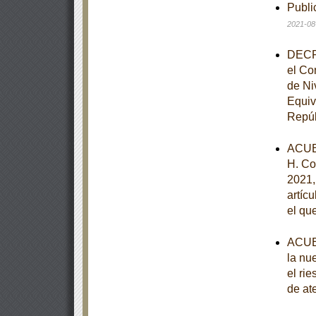
Publi
2021-08
DECRE
el Co
de Ni
Equiv
Repúb
ACUE
H. Co
2021, 
artíc
el qu
ACUER
la nu
el ri
de at