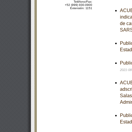
Teléfono/Fax:
+52 (999) 930-0900
Extensión: 1151
ACUER
indic
de ca
SARS
Publi
Estad
Publi
2021-08
ACUER
adscr
Salas
Admin
Publi
Estad