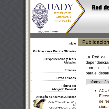
Publicacione
Inicio
Publicaciones Diarios Oficiales
La Red de In
Jurisprudencias y Tesis
dependencia
Aisladas
correo electr
Enlaces
para el desar
Otros enlaces
Información
Página del
Abogado General
ACUER
Electo
Dirección de Asuntos Jurídicos
de re
Calle 57 No 491 A x 60 y
62
ciuda
Col. Centro, C.P. 97000