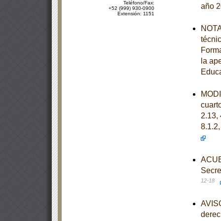
Teléfono/Fax:
año 
+52 (999) 930-0900
Extensión: 1151
NOTA 
técni
Forma
la ap
Educa
MODIF
cuarto
2.13, 
8.1.2,
ACUER
Secre
12-18
AVISO
derec