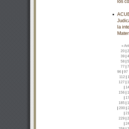
los c
ACUER
Judic
la in
Mater
« Ant
20
|
39
|
58
|
77
|
96
|
97
112
|
127
|
|
1
156
|
|
1
185
|
|
200
|
|
2
229
|
|
2
258
|