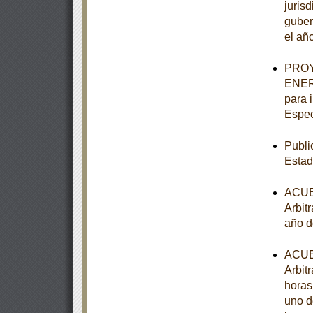
juris
guber
el añ
PROY
ENER-
para 
Espec
Publi
Estad
ACUER
Arbitr
año d
ACUER
Arbitr
horas
uno d