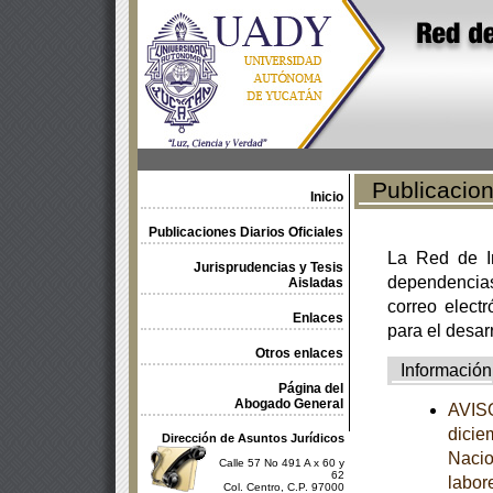
Publicacione
Inicio
Publicaciones Diarios Oficiales
La Red de In
Jurisprudencias y Tesis
dependencia
Aisladas
correo electr
Enlaces
para el desar
Otros enlaces
Información
Página del
Abogado General
AVISO
dicie
Dirección de Asuntos Jurídicos
Nacio
Calle 57 No 491 A x 60 y
62
labor
Col. Centro, C.P. 97000