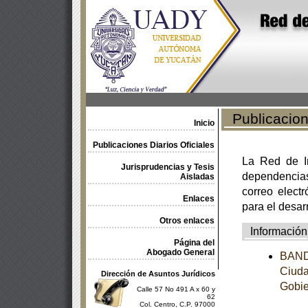
Publicacione
Inicio
Publicaciones Diarios Oficiales
La Red de In
Jurisprudencias y Tesis
dependencia
Aisladas
correo electr
Enlaces
para el desar
Otros enlaces
Información
Página del
Abogado General
BANDO
Ciuda
Dirección de Asuntos Jurídicos
Gobie
Calle 57 No 491 A x 60 y
62
Col. Centro, C.P. 97000