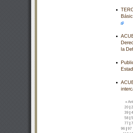
TERCE
Básic
ACUER
Derec
la De
Publi
Estad
ACUER
inter
« Ant
20
|
39
|
58
|
77
|
96
|
97