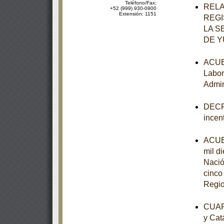
Teléfono/Fax:
RELA
+52 (999) 930-0900
Extensión: 1151
REGI
LA S
DE 
ACUER
Labor
Admin
DECRE
incen
ACUER
mil d
Nació
cinco
Regio
CUART
y Cat