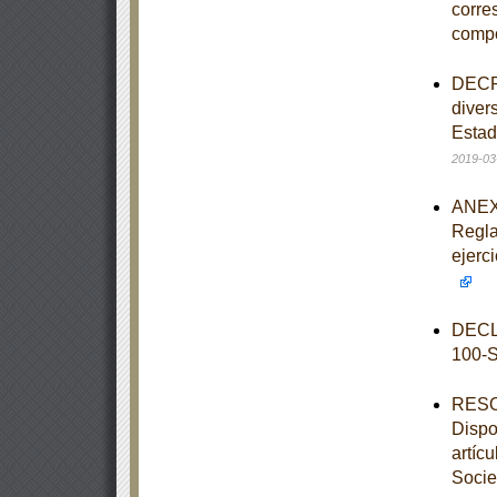
corre
comp
DECRE
diver
Estad
2019-03
ANEXO
Regla
ejerc
DECL
100-
RESOL
Dispo
artíc
Socie