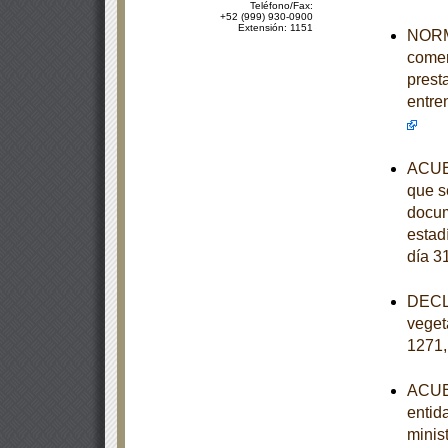
Teléfono/Fax:
+52 (999) 930-0900
Extensión: 1151
NORMA
comer
prest
entre
ACUER
que se
docum
estad
día 3
DECLA
veget
1271,
ACUER
entid
minist