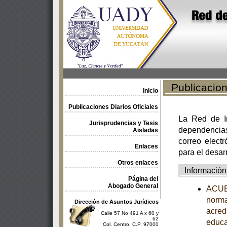
Publicacione
Inicio
Publicaciones Diarios Oficiales
La Red de In
Jurisprudencias y Tesis
dependencia
Aisladas
correo electr
Enlaces
para el desar
Otros enlaces
Información
Página del
Abogado General
ACUER
norma
Dirección de Asuntos Jurídicos
acredi
Calle 57 No 491 A x 60 y
62
educa
Col. Centro, C.P. 97000