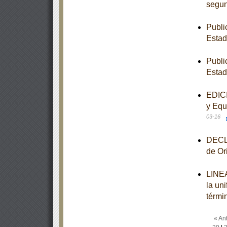
segun
Publi
Esta
Publi
Esta
EDICI
y Equ
03-16
DECLA
de Or
LINEA
la un
térmi
« Ant