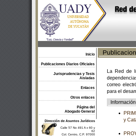
Publicacione
Inicio
Publicaciones Diarios Oficiales
La Red de In
Jurisprudencias y Tesis
dependencia
Aisladas
correo electr
Enlaces
para el desar
Otros enlaces
Información
Página del
Abogado General
PRIME
y Cat
Dirección de Asuntos Jurídicos
Calle 57 No 491 A x 60 y
62
PROYE
Col. Centro, C.P. 97000