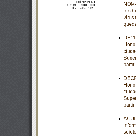
Teléfono/Fax:
NOM-0
+52 (999) 930-0900
Extensión: 1151
produ
virus 
queda
DECRE
Honor
ciuda
Super
partir
DECRE
Honor
ciuda
Super
partir
ACUER
Infor
sujet