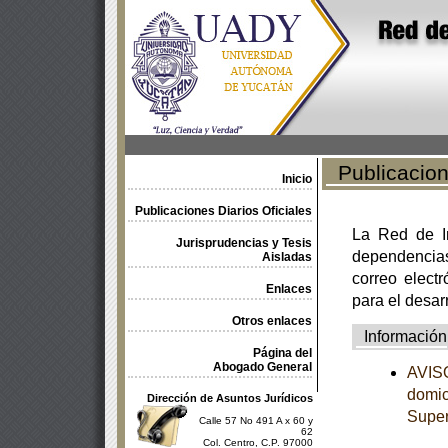
Publicacione
Inicio
Publicaciones Diarios Oficiales
La Red de In
Jurisprudencias y Tesis
dependencia
Aisladas
correo electr
Enlaces
para el desar
Otros enlaces
Información
Página del
Abogado General
AVISO
domici
Dirección de Asuntos Jurídicos
Supe
Calle 57 No 491 A x 60 y
62
Col. Centro, C.P. 97000