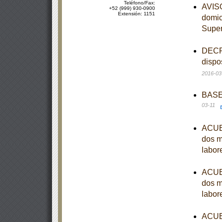
Teléfono/Fax:
AVISO
+52 (999) 930-0900
Extensión: 1151
domici
Supe
DECRE
dispo
2016-03
BASES
03-11
ACUER
dos m
labor
ACUER
dos m
labor
ACUER