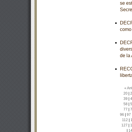
se es
Secre
DECRE
como 
DECRE
diver
de la
RECOM
liber
« Ant
20
|
39
|
58
|
77
|
96
|
97
112
|
127
|
|
1