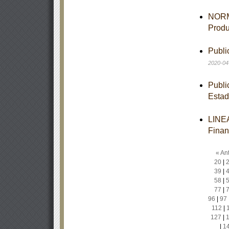
NORM
Produ
Publi
2020-04
Publi
Estad
LINEA
Finan
« Ant
20
|
39
|
58
|
77
|
96
|
97
112
|
127
|
|
1