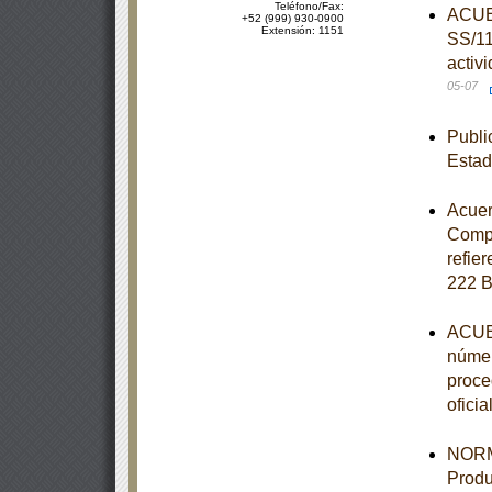
Teléfono/Fax:
ACUER
+52 (999) 930-0900
Extensión: 1151
SS/11
activ
05-07
Publi
Estad
Acuer
Compe
refier
222 B
ACUER
númer
proce
oficia
NORM
Produ