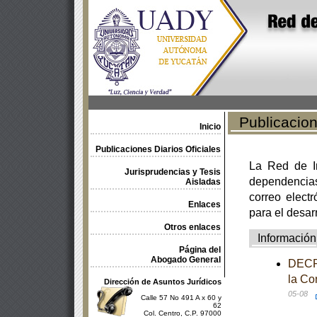
Publicacione
Inicio
Publicaciones Diarios Oficiales
La Red de In
Jurisprudencias y Tesis
dependencia
Aisladas
correo electr
Enlaces
para el desar
Otros enlaces
Información
Página del
Abogado General
DECRE
la Co
Dirección de Asuntos Jurídicos
05-08
Calle 57 No 491 A x 60 y
62
Col. Centro, C.P. 97000