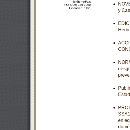
Teléfono/Fax:
NOVEN
+52 (999) 930-0900
Extensión: 1151
y Cat
EDICI
Herbo
ACCI
CON
NORMA
riesgo
preve
Publi
Estad
PROY
SSA1-
en eq
domés