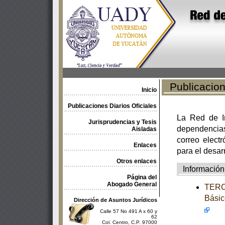
Publicacione
Inicio
Publicaciones Diarios Oficiales
La Red de In
Jurisprudencias y Tesis
dependencia
Aisladas
correo electr
Enlaces
para el desar
Otros enlaces
Información
Página del
Abogado General
TERCE
Básic
Dirección de Asuntos Jurídicos
Calle 57 No 491 A x 60 y
62
Col. Centro, C.P. 97000