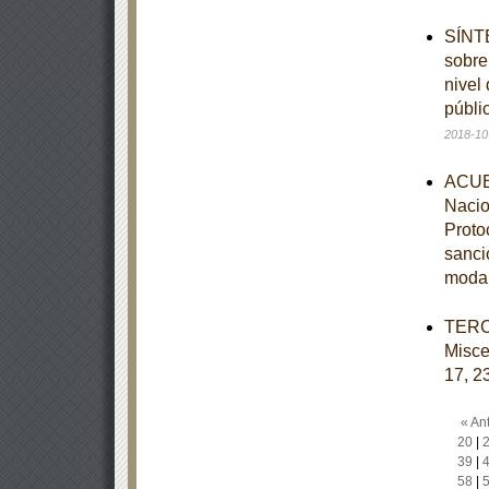
SÍNTE
sobre
nivel
públi
2018-10
ACUER
Nacio
Protoc
sanci
moda
TERCE
Misce
17, 23
« Ant
20
|
39
|
58
|