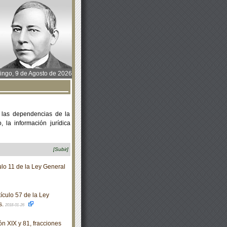
ngo, 9 de Agosto de 2026
 las dependencias de la
 la información jurídica
[Subir]
lo 11 de la Ley General
ículo 57 de la Ley
s.
2018-01-26
n XIX y 81, fracciones