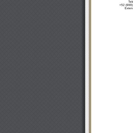
Tel
+52 (999)
Exten