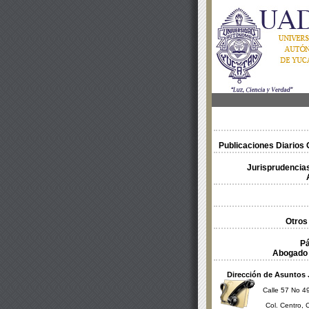
Publicaciones Diarios O
Jurisprudencias
Otros
Pá
Abogado 
Dirección de Asuntos 
Calle 57 No 49
Col. Centro, 