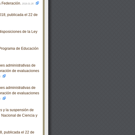
la Federación.
2018-01-26
18, publicada el 22 de
isposiciones de la Ley
 Programa de Educación
es administrativas de
loración de evaluaciones
3
es administrativas de
loración de evaluaciones
3
s y la suspensión de
o Nacional de Ciencia y
, publicada el 22 de