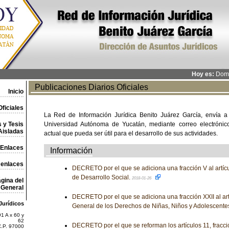
Hoy es:
Domi
Publicaciones Diarios Oficiales
Inicio
ficiales
La Red de Información Jurídica Benito Juárez García, envía a
 y Tesis
Universidad Autónoma de Yucatán, mediante correo electrónico,
Aisladas
actual que pueda ser útil para el desarrollo de sus actividades.
Enlaces
Información
 enlaces
DECRETO por el que se adiciona una fracción V al artícu
de Desarrollo Social.
2018-01-26
gina del
General
DECRETO por el que se adiciona una fracción XXII al art
Jurídicos
General de los Derechos de Niñas, Niños y Adolescente
1 A x 60 y
62
DECRETO por el que se reforman los artículos 11, fracció
C.P. 97000