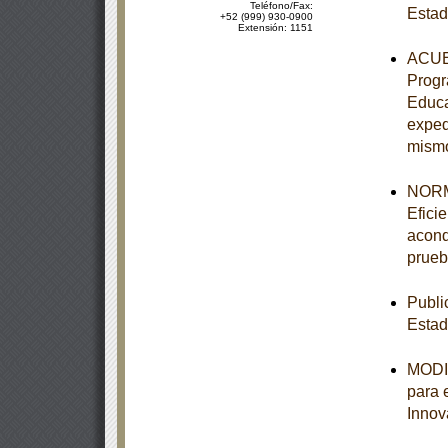
Teléfono/Fax:
Esta
+52 (999) 930-0900
Extensión: 1151
ACUER
Progr
Educa
exped
mism
NORM
Efici
acond
prueb
Publi
Esta
MODIF
para 
Innov