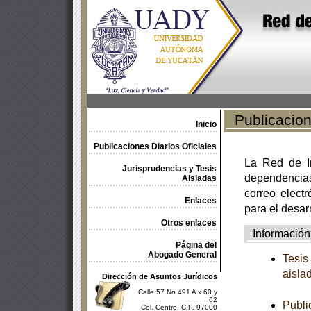
Publicacione
Inicio
Publicaciones Diarios Oficiales
La Red de In
Jurisprudencias y Tesis
dependencia
Aisladas
correo electr
Enlaces
para el desar
Otros enlaces
Información
Página del
Abogado General
Tesis
aisla
Dirección de Asuntos Jurídicos
Calle 57 No 491 A x 60 y
62
Publi
Col. Centro, C.P. 97000