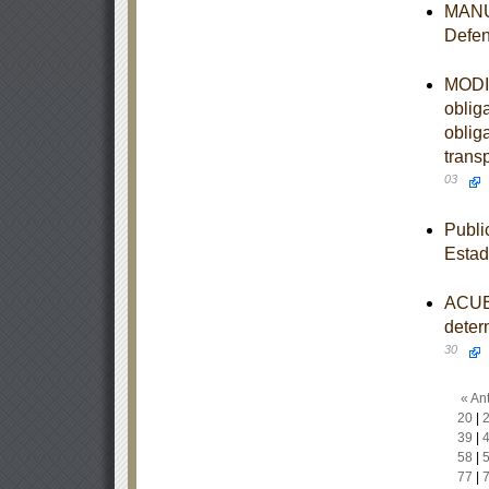
MANUA
Defen
MODIF
oblig
oblig
trans
03
Publi
Esta
ACUER
deter
30
« Ant
20
|
39
|
58
|
77
|