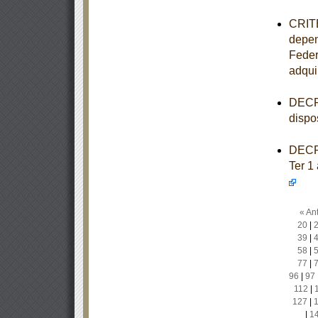
CRITE
depen
Feder
adqui
DECRE
dispo
DECRE
Ter 1
« Ant
20
|
39
|
58
|
77
|
96
|
97
112
|
127
|
|
1