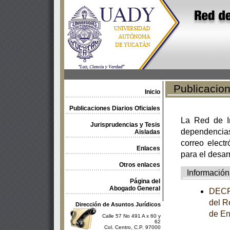
Publicacione
Inicio
Publicaciones Diarios Oficiales
La Red de In
Jurisprudencias y Tesis
dependencia
Aisladas
correo electr
Enlaces
para el desar
Otros enlaces
Información
Página del
Abogado General
DECRE
del R
Dirección de Asuntos Jurídicos
de En
Calle 57 No 491 A x 60 y
62
Col. Centro, C.P. 97000