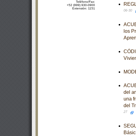
Teléfono/Fax:
REGLA
+52 (999) 930-0900
Extensión: 1151
06-30
ACUER
los P
Apren
CÓDIG
Vivie
MODEL
ACUER
del ar
una fr
del Tr
27
SEGUN
Básic