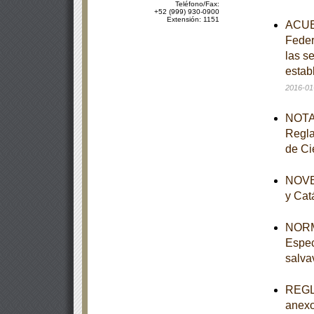
Teléfono/Fax:
+52 (999) 930-0900
Extensión: 1151
ACUER
Feder
las s
estab
2016-01
NOTA 
Regla
de Ci
NOVEN
y Cat
NORM
Espec
salva
REGLA
anexo