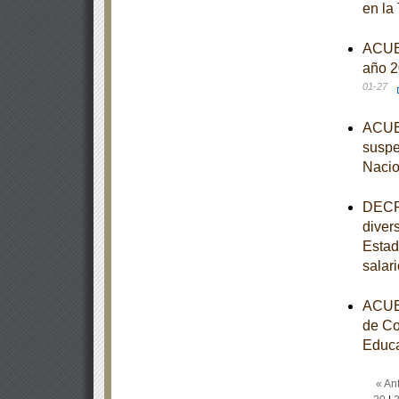
en la
ACUER
año 2
01-27
ACUER
suspe
Nacio
DECRE
diver
Estad
salar
ACUER
de Co
Educa
« Ant