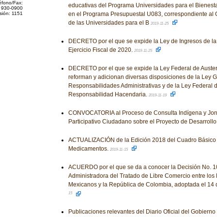
éfono/Fax:
educativas del Programa Universidades para el Bienesta
 930-0900
sión: 1151
en el Programa Presupuestal U083, correspondiente al
de las Universidades para el B
2019-11-25
DECRETO por el que se expide la Ley de Ingresos de la
Ejercicio Fiscal de 2020.
2019-11-25
DECRETO por el que se expide la Ley Federal de Auster
reforman y adicionan diversas disposiciones de la Ley 
Responsabilidades Administrativas y de la Ley Federal 
Responsabilidad Hacendaria.
2019-11-19
CONVOCATORIA al Proceso de Consulta Indígena y Jorn
Participativo Ciudadano sobre el Proyecto de Desarroll
ACTUALIZACIÓN de la Edición 2018 del Cuadro Básico 
Medicamentos.
2019-11-15
ACUERDO por el que se da a conocer la Decisión No. 1
Administradora del Tratado de Libre Comercio entre los
Mexicanos y la República de Colombia, adoptada el 14 
15
Publicaciones relevantes del Diario Oficial del Gobiern