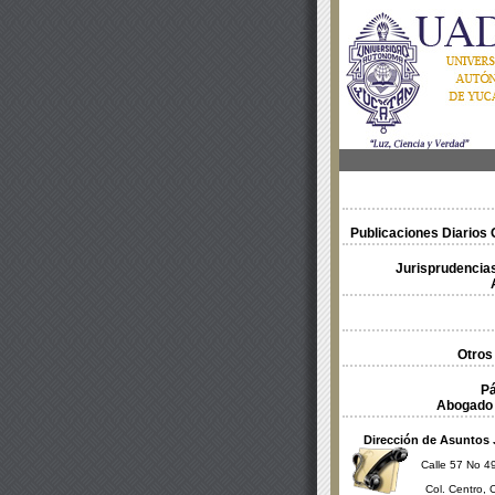
Publicaciones Diarios O
Jurisprudencias
Otros
Pá
Abogado 
Dirección de Asuntos 
Calle 57 No 49
Col. Centro, 