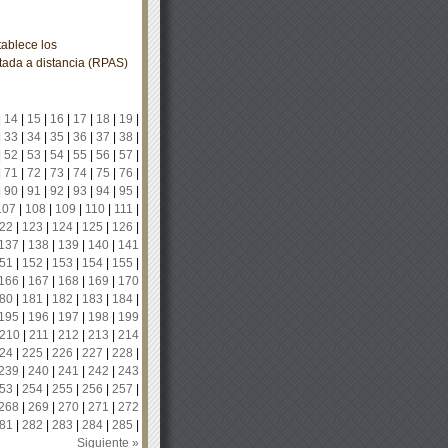
ablece los
tada a distancia (RPAS)
|
14
|
15
|
16
|
17
|
18
|
19
|
|
33
|
34
|
35
|
36
|
37
|
38
|
|
52
|
53
|
54
|
55
|
56
|
57
|
|
71
|
72
|
73
|
74
|
75
|
76
|
|
90
|
91
|
92
|
93
|
94
|
95
|
107
|
108
|
109
|
110
|
111
|
22
|
123
|
124
|
125
|
126
|
137
|
138
|
139
|
140
|
141
51
|
152
|
153
|
154
|
155
|
166
|
167
|
168
|
169
|
170
80
|
181
|
182
|
183
|
184
|
195
|
196
|
197
|
198
|
199
210
|
211
|
212
|
213
|
214
24
|
225
|
226
|
227
|
228
|
239
|
240
|
241
|
242
|
243
53
|
254
|
255
|
256
|
257
|
268
|
269
|
270
|
271
|
272
81
|
282
|
283
|
284
|
285
|
Siguiente »