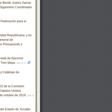
r Benito Juárez García
 Organismo Coordinador
 Federación para el
idad Republicana; y se
General de
de Presupuesto y
ada de Ejercicio
o Tren Maya.
2019-11-15
y Catálogo de
02 de la Comisión
 Estados Unidos
de octubre de 2019.
2019-11-
o del Estado de Yucatán