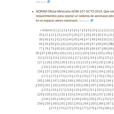
2019-11-14
NORMA Oficial Mexicana NOM-107-SCT3-2019, Que est
requerimientos para operar un sistema de aeronave pilo
en el espacio aéreo mexicano.
2019-11-14
« Anterior
|
1
|
2
|
3
|
4
|
5
|
6
|
7
|
8
|
9
|
10
|
11
|
12
|
13
20
|
21
|
22
|
23
|
24
|
25
|
26
|
27
|
28
|
29
|
30
|
31
|
32
39
|
40
|
41
|
42
|
43
|
44
|
45
|
46
|
47
|
48
|
49
|
50
|
51
58
|
59
|
60
|
61
|
62
|
63
|
64
|
65
|
66
|
67
|
68
|
69
|
70
77
|
78
|
79
|
80
|
81
|
82
|
83
|
84
|
85
|
86
|
87
|
88
|
89
96
|
97
|
98
|
99
|
100
|
101
|
102
|
103
|
104
|
105
|
106
|
112
|
113
|
114
|
115
|
116
|
117
|
118
|
119
|
120
|
121
|
1
127
|
128
|
129
|
130
|
131
|
132
|
133
|
134
|
135
|
136
|
|
142
|
143
|
144
|
145
|
146
|
147
|
148
|
149
|
150
|
1
156
|
157
|
158
|
159
|
160
|
161
|
162
|
163
|
164
|
165
|
|
171
|
172
|
173
|
174
|
175
|
176
|
177
|
178
|
179
|
1
185
|
186
|
187
|
188
|
189
|
190
|
191
|
192
|
193
|
194
|
|
200
|
201
|
202
|
203
|
204
|
205
|
206
|
207
|
208
|
209
|
|
215
|
216
|
217
|
218
|
219
|
220
|
221
|
222
|
223
|
2
229
|
230
|
231
|
232
|
233
|
234
|
235
|
236
|
237
|
238
|
|
244
|
245
|
246
|
247
|
248
|
249
|
250
|
251
|
252
|
2
258
|
259
|
260
|
261
|
262
|
263
|
264
|
265
|
266
|
267
|
|
273
|
274
|
275
|
276
|
277
|
278
|
279
|
280
|
2