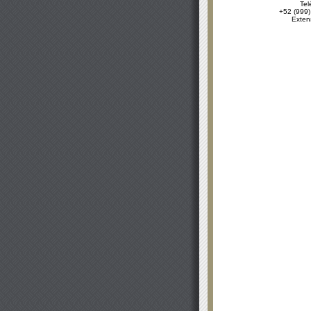
Tel
+52 (999)
Exten