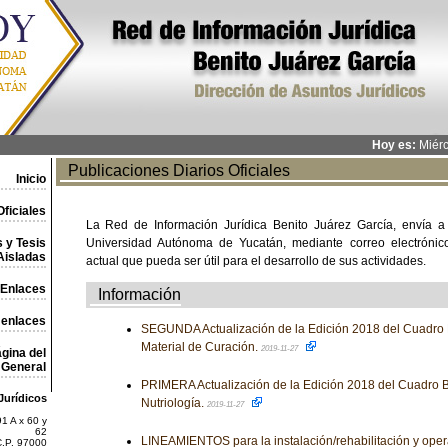
Hoy es:
Miérc
Publicaciones Diarios Oficiales
Inicio
ficiales
La Red de Información Jurídica Benito Juárez García, envía a
 y Tesis
Universidad Autónoma de Yucatán, mediante correo electrónico,
Aisladas
actual que pueda ser útil para el desarrollo de sus actividades.
Enlaces
Información
 enlaces
SEGUNDA Actualización de la Edición 2018 del Cuadro 
Material de Curación.
2019-11-27
gina del
General
PRIMERA Actualización de la Edición 2018 del Cuadro B
Jurídicos
Nutriología.
2019-11-27
1 A x 60 y
62
LINEAMIENTOS para la instalación/rehabilitación y oper
C.P. 97000