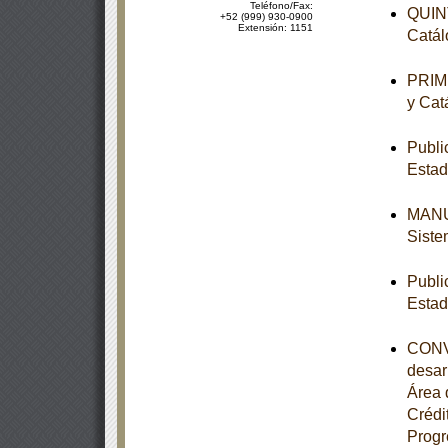
Teléfono/Fax:
QUINT
+52 (999) 930-0900
Extensión: 1151
Catál
PRIME
y Cat
Publi
Estad
MANUA
Siste
Publi
Estad
CONVE
desar
Área 
Crédi
Progr