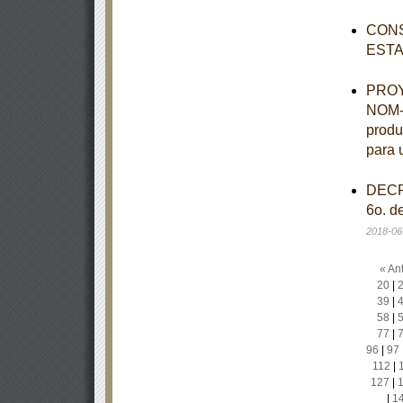
CONS
ESTA
PROYE
NOM-0
produ
para 
DECRE
6o. d
2018-06
« Ant
20
|
39
|
58
|
77
|
96
|
97
112
|
127
|
|
1