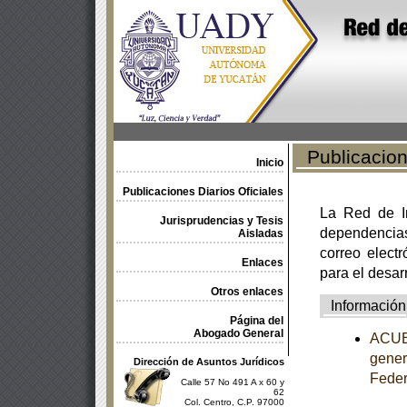
Publicacione
Inicio
Publicaciones Diarios Oficiales
La Red de In
Jurisprudencias y Tesis
dependencia
Aisladas
correo electr
Enlaces
para el desar
Otros enlaces
Información
Página del
Abogado General
ACUER
gener
Dirección de Asuntos Jurídicos
Feder
Calle 57 No 491 A x 60 y
62
Col. Centro, C.P. 97000