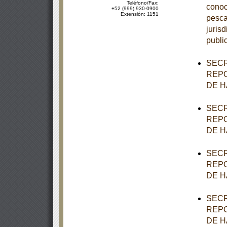
Teléfono/Fax:
conoc
+52 (999) 930-0900
Extensión: 1151
pesca
juris
publi
SECR
REPO
DE H
SECR
REPO
DE H
SECR
REPO
DE H
SECR
REPO
DE H