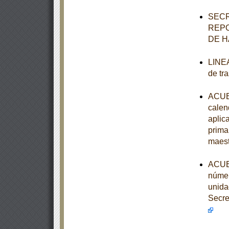
SECR
REPO
DE H
LINEA
de tr
ACUER
calen
aplic
prima
maest
ACUER
númer
unida
Secre