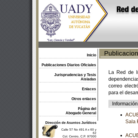
Publicacione
Inicio
Publicaciones Diarios Oficiales
La Red de In
Jurisprudencias y Tesis
dependencia
Aisladas
correo electr
Enlaces
para el desar
Otros enlaces
Información
Página del
Abogado General
ACUER
Sala 
Dirección de Asuntos Jurídicos
Calle 57 No 491 A x 60 y
62
ACUER
Col. Centro, C.P. 97000