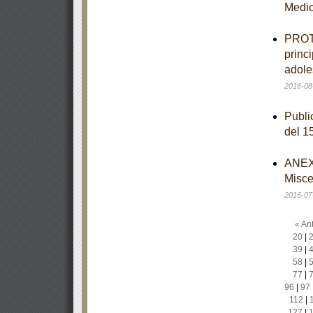
Medi
PROTO
princ
adole
2016-08
Publi
del 1
ANEXO
Misce
2016-07
« Ant
20
|
39
|
58
|
77
|
96
|
97
112
|
127
|