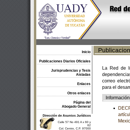
Publicacione
Inicio
Publicaciones Diarios Oficiales
La Red de In
Jurisprudencias y Tesis
dependencia
Aisladas
correo electr
Enlaces
para el desar
Otros enlaces
Información
Página del
Abogado General
DECRE
artíc
Dirección de Asuntos Jurídicos
Mexi
Calle 57 No 491 A x 60 y
62
Col. Centro, C.P. 97000