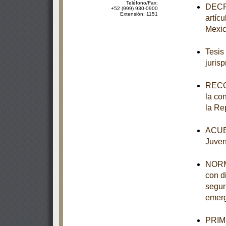
Teléfono/Fax:
DECRE
+52 (999) 930-0900
Extensión: 1151
artíc
Mexi
Tesis
juris
RECO
la co
la Re
ACUER
Juven
NORM
con d
segur
emerg
PRIME