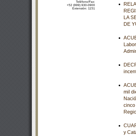
Teléfono/Fax:
RELA
+52 (999) 930-0900
Extensión: 1151
REGI
LA S
DE 
ACUER
Labor
Admin
DECRE
incen
ACUER
mil d
Nació
cinco
Regio
CUART
y Cat