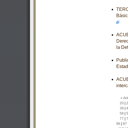
TERCE
Básic
ACUER
Derec
la De
Publi
Estad
ACUER
inter
« Ant
20
|
39
|
58
|
77
|
96
|
97