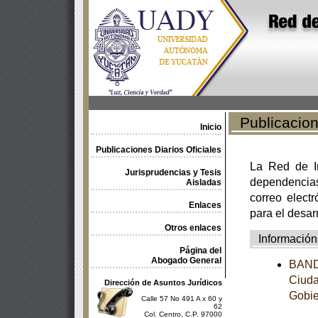
Publicacione
Inicio
Publicaciones Diarios Oficiales
La Red de In
Jurisprudencias y Tesis
dependencia
Aisladas
correo electr
Enlaces
para el desar
Otros enlaces
Información
Página del
Abogado General
BANDO
Ciuda
Dirección de Asuntos Jurídicos
Gobie
Calle 57 No 491 A x 60 y
62
Col. Centro, C.P. 97000