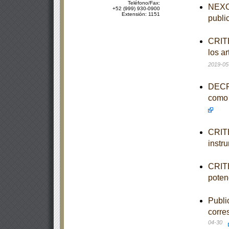
Teléfono/Fax:
NEXO 
+52 (999) 930-0900
Extensión: 1151
publi
CRITE
los a
2019-05
DECRE
como 
CRITE
instr
CRITE
poten
Publi
corre
04-30