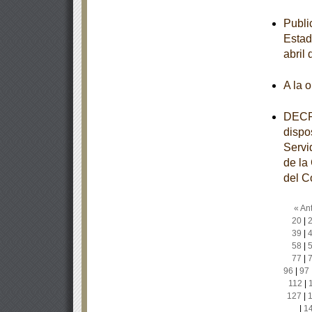
Publi
Estad
abril
A la 
DECRE
dispo
Servi
de la
del C
« Ant
20
|
39
|
58
|
77
|
96
|
97
112
|
127
|
|
1