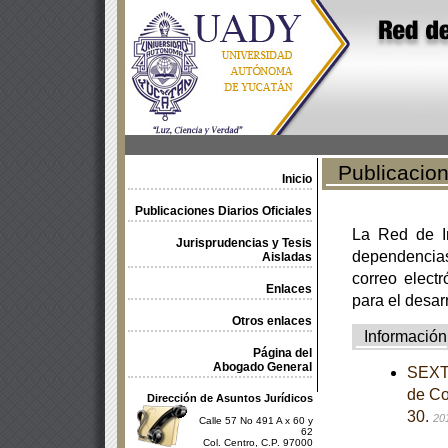
Publicacione
Inicio
Publicaciones Diarios Oficiales
La Red de In
Jurisprudencias y Tesis
dependencia
Aisladas
correo electr
Enlaces
para el desar
Otros enlaces
Información
Página del
Abogado General
SEXTA
de Co
Dirección de Asuntos Jurídicos
30.
20
Calle 57 No 491 A x 60 y
62
Col. Centro, C.P. 97000