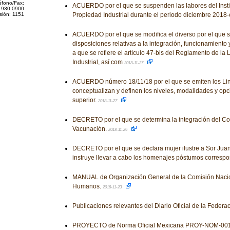
éfono/Fax:
ACUERDO por el que se suspenden las labores del Insti
 930-0900
sión: 1151
Propiedad Industrial durante el periodo diciembre 2018
ACUERDO por el que se modifica el diverso por el que s
disposiciones relativas a la integración, funcionamiento y
a que se refiere el artículo 47-bis del Reglamento de la
Industrial, así com
2018-11-27
ACUERDO número 18/11/18 por el que se emiten los Lin
conceptualizan y definen los niveles, modalidades y opc
superior.
2018-11-27
DECRETO por el que se determina la integración del Co
Vacunación.
2018-11-26
DECRETO por el que se declara mujer ilustre a Sor Juana
instruye llevar a cabo los homenajes póstumos corresp
MANUAL de Organización General de la Comisión Nacio
Humanos.
2018-11-23
Publicaciones relevantes del Diario Oficial de la Federa
PROYECTO de Norma Oficial Mexicana PROY-NOM-001