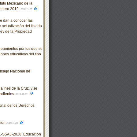
tuto Mexicano de la
-enero 2019.
2018-11-27
e dan a conocer las
 actualización del listado
 Ley de la Propiedad
eamientos por los que se
iones educativas del tipo
nsejo Nacional de
 Inés de la Cruz, y se
ondientes.
2018-11-26
nal de los Derechos
ción
2018-11-23
-SSA3-2018, Educación