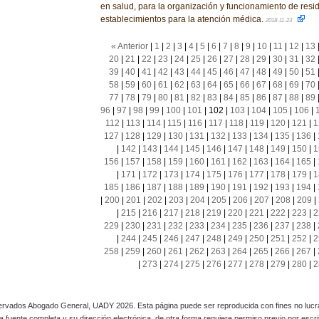
en salud, para la organización y funcionamiento de res
establecimientos para la atención médica.
2018-11-23
« Anterior
|
1
|
2
|
3
|
4
|
5
|
6
|
7
|
8
|
9
|
10
|
11
|
12
|
13
20
|
21
|
22
|
23
|
24
|
25
|
26
|
27
|
28
|
29
|
30
|
31
|
32
39
|
40
|
41
|
42
|
43
|
44
|
45
|
46
|
47
|
48
|
49
|
50
|
51
58
|
59
|
60
|
61
|
62
|
63
|
64
|
65
|
66
|
67
|
68
|
69
|
70
77
|
78
|
79
|
80
|
81
|
82
|
83
|
84
|
85
|
86
|
87
|
88
|
89
96
|
97
|
98
|
99
|
100
|
101
|
102
|
103
|
104
|
105
|
106
|
112
|
113
|
114
|
115
|
116
|
117
|
118
|
119
|
120
|
121
|
1
127
|
128
|
129
|
130
|
131
|
132
|
133
|
134
|
135
|
136
|
|
142
|
143
|
144
|
145
|
146
|
147
|
148
|
149
|
150
|
1
156
|
157
|
158
|
159
|
160
|
161
|
162
|
163
|
164
|
165
|
|
171
|
172
|
173
|
174
|
175
|
176
|
177
|
178
|
179
|
1
185
|
186
|
187
|
188
|
189
|
190
|
191
|
192
|
193
|
194
|
|
200
|
201
|
202
|
203
|
204
|
205
|
206
|
207
|
208
|
209
|
|
215
|
216
|
217
|
218
|
219
|
220
|
221
|
222
|
223
|
2
229
|
230
|
231
|
232
|
233
|
234
|
235
|
236
|
237
|
238
|
|
244
|
245
|
246
|
247
|
248
|
249
|
250
|
251
|
252
|
2
258
|
259
|
260
|
261
|
262
|
263
|
264
|
265
|
266
|
267
|
|
273
|
274
|
275
|
276
|
277
|
278
|
279
|
280
|
2
rvados Abogado General, UADY 2026. Esta página puede ser reproducida con fines no lucra
 la fuente completa y su dirección electrónica, de otra forma requiere permiso previo por escrito