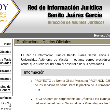
Hoy es:
Vie
Publicaciones Diarios Oficiales
Inicio
ficiales
La Red de Información Jurídica Benito Juárez García, envía a
 y Tesis
Universidad Autónoma de Yucatán, mediante correo electrónico,
Aisladas
actual que pueda ser útil para el desarrollo de sus actividades.
Enlaces
Información
 enlaces
PROYECTO de Norma Oficial Mexicana PROY-NOM-028
de los servicios de salud. Para la práctica de la ultrason
gina del
General
27
Jurídicos
REGLAS para el Otorgamiento de Créditos a los Trabaj
del Instituto del Fondo Nacional de la Vivienda para los
1 A x 60 y
62
C.P. 97000