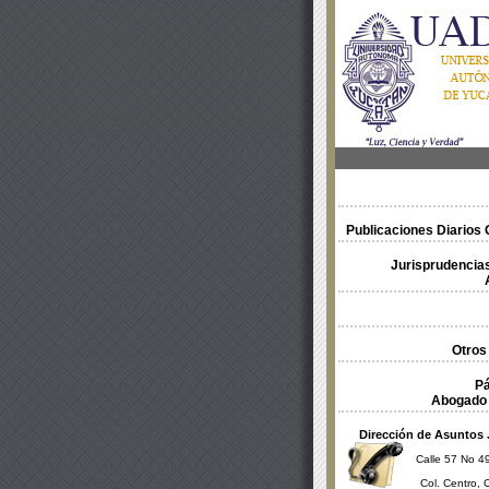
Publicaciones Diarios O
Jurisprudencias
Otros
Pá
Abogado 
Dirección de Asuntos 
Calle 57 No 49
Col. Centro, 