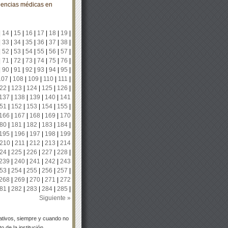
idencias médicas en
|
14
|
15
|
16
|
17
|
18
|
19
|
|
33
|
34
|
35
|
36
|
37
|
38
|
|
52
|
53
|
54
|
55
|
56
|
57
|
|
71
|
72
|
73
|
74
|
75
|
76
|
|
90
|
91
|
92
|
93
|
94
|
95
|
107
|
108
|
109
|
110
|
111
|
22
|
123
|
124
|
125
|
126
|
137
|
138
|
139
|
140
|
141
51
|
152
|
153
|
154
|
155
|
166
|
167
|
168
|
169
|
170
80
|
181
|
182
|
183
|
184
|
195
|
196
|
197
|
198
|
199
210
|
211
|
212
|
213
|
214
24
|
225
|
226
|
227
|
228
|
239
|
240
|
241
|
242
|
243
53
|
254
|
255
|
256
|
257
|
268
|
269
|
270
|
271
|
272
81
|
282
|
283
|
284
|
285
|
Siguiente »
tivos, siempre y cuando no
 de la institución.