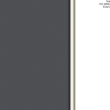
Tel
+52 (999)
Exten