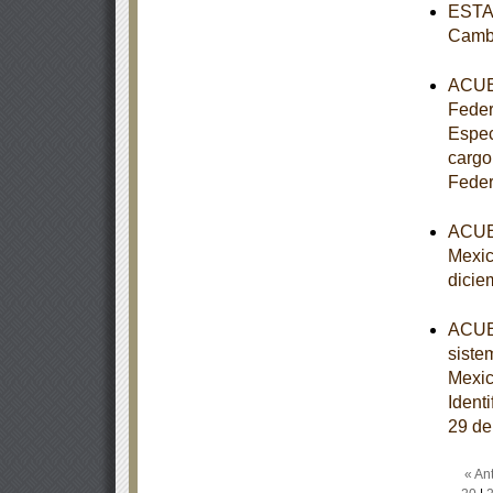
ESTAT
Cambi
ACUER
Federa
Espec
cargo
Feder
ACUER
Mexic
dicie
ACUER
siste
Mexi
Ident
29 de
« Ant