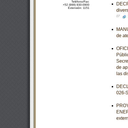
Teléfono/Fax:
DECRE
+52 (999) 930-0900
Extensión: 1151
diver
07
MANUA
de at
OFICI
Públic
Secre
de ap
las d
DECL
026-
PROY
ENER-
exter