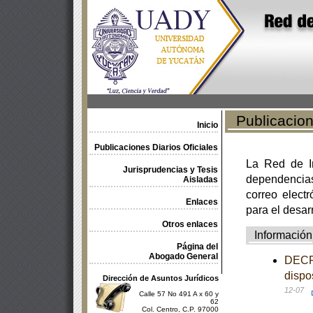
Publicacione
Inicio
Publicaciones Diarios Oficiales
La Red de In
Jurisprudencias y Tesis
dependencia
Aisladas
correo electr
Enlaces
para el desar
Otros enlaces
Información
Página del
Abogado General
DECRE
dispo
Dirección de Asuntos Jurídicos
12-07
Calle 57 No 491 A x 60 y
62
Col. Centro, C.P. 97000