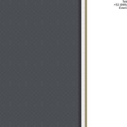
Tel
+52 (999)
Exten