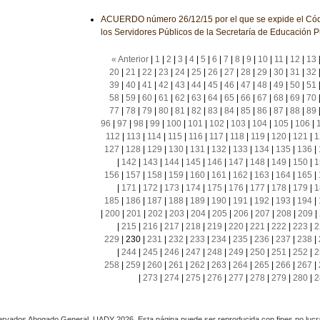
ACUERDO número 26/12/15 por el que se expide el Cód
los Servidores Públicos de la Secretaría de Educación P
« Anterior
|
1
|
2
|
3
|
4
|
5
|
6
|
7
|
8
|
9
|
10
|
11
|
12
|
13
20
|
21
|
22
|
23
|
24
|
25
|
26
|
27
|
28
|
29
|
30
|
31
|
32
39
|
40
|
41
|
42
|
43
|
44
|
45
|
46
|
47
|
48
|
49
|
50
|
51
58
|
59
|
60
|
61
|
62
|
63
|
64
|
65
|
66
|
67
|
68
|
69
|
70
77
|
78
|
79
|
80
|
81
|
82
|
83
|
84
|
85
|
86
|
87
|
88
|
89
96
|
97
|
98
|
99
|
100
|
101
|
102
|
103
|
104
|
105
|
106
|
112
|
113
|
114
|
115
|
116
|
117
|
118
|
119
|
120
|
121
|
1
127
|
128
|
129
|
130
|
131
|
132
|
133
|
134
|
135
|
136
|
|
142
|
143
|
144
|
145
|
146
|
147
|
148
|
149
|
150
|
1
156
|
157
|
158
|
159
|
160
|
161
|
162
|
163
|
164
|
165
|
|
171
|
172
|
173
|
174
|
175
|
176
|
177
|
178
|
179
|
1
185
|
186
|
187
|
188
|
189
|
190
|
191
|
192
|
193
|
194
|
|
200
|
201
|
202
|
203
|
204
|
205
|
206
|
207
|
208
|
209
|
|
215
|
216
|
217
|
218
|
219
|
220
|
221
|
222
|
223
|
2
229
|
230
|
231
|
232
|
233
|
234
|
235
|
236
|
237
|
238
|
|
244
|
245
|
246
|
247
|
248
|
249
|
250
|
251
|
252
|
2
258
|
259
|
260
|
261
|
262
|
263
|
264
|
265
|
266
|
267
|
|
273
|
274
|
275
|
276
|
277
|
278
|
279
|
280
|
2
rvados Abogado General, UADY 2026. Esta página puede ser reproducida con fines no lucra