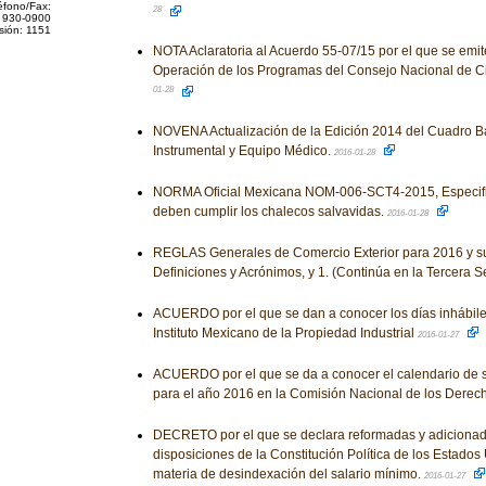
éfono/Fax:
28
 930-0900
sión: 1151
NOTA Aclaratoria al Acuerdo 55-07/15 por el que se emi
Operación de los Programas del Consejo Nacional de Ci
01-28
NOVENA Actualización de la Edición 2014 del Cuadro B
Instrumental y Equipo Médico.
2016-01-28
NORMA Oficial Mexicana NOM-006-SCT4-2015, Especifi
deben cumplir los chalecos salvavidas.
2016-01-28
REGLAS Generales de Comercio Exterior para 2016 y s
Definiciones y Acrónimos, y 1. (Continúa en la Tercera 
ACUERDO por el que se dan a conocer los días inhábile
Instituto Mexicano de la Propiedad Industrial
2016-01-27
ACUERDO por el que se da a conocer el calendario de 
para el año 2016 en la Comisión Nacional de los Dere
DECRETO por el que se declara reformadas y adicionad
disposiciones de la Constitución Política de los Estado
materia de desindexación del salario mínimo.
2016-01-27