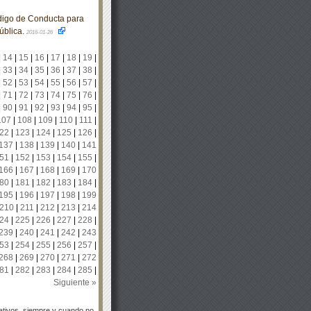
igo de Conducta para
ública.
2016-01-26
|
14
|
15
|
16
|
17
|
18
|
19
|
|
33
|
34
|
35
|
36
|
37
|
38
|
|
52
|
53
|
54
|
55
|
56
|
57
|
|
71
|
72
|
73
|
74
|
75
|
76
|
|
90
|
91
|
92
|
93
|
94
|
95
|
107
|
108
|
109
|
110
|
111
|
22
|
123
|
124
|
125
|
126
|
137
|
138
|
139
|
140
|
141
51
|
152
|
153
|
154
|
155
|
166
|
167
|
168
|
169
|
170
80
|
181
|
182
|
183
|
184
|
195
|
196
|
197
|
198
|
199
210
|
211
|
212
|
213
|
214
24
|
225
|
226
|
227
|
228
|
239
|
240
|
241
|
242
|
243
53
|
254
|
255
|
256
|
257
|
268
|
269
|
270
|
271
|
272
81
|
282
|
283
|
284
|
285
|
Siguiente »
tivos, siempre y cuando no