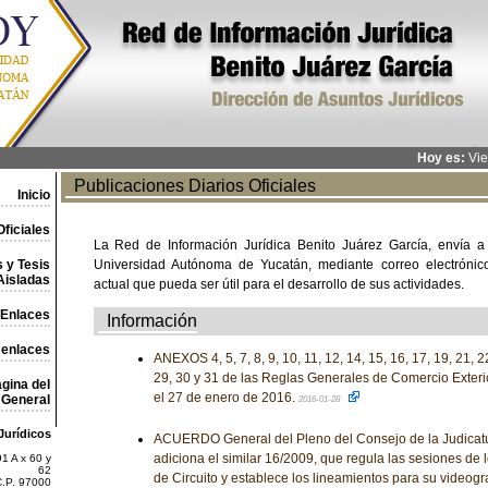
Hoy es:
Vie
Publicaciones Diarios Oficiales
Inicio
ficiales
La Red de Información Jurídica Benito Juárez García, envía a
 y Tesis
Universidad Autónoma de Yucatán, mediante correo electrónico,
Aisladas
actual que pueda ser útil para el desarrollo de sus actividades.
Enlaces
Información
 enlaces
ANEXOS 4, 5, 7, 8, 9, 10, 11, 12, 14, 15, 16, 17, 19, 21, 22
29, 30 y 31 de las Reglas Generales de Comercio Exteri
gina del
el 27 de enero de 2016.
General
2016-01-28
Jurídicos
ACUERDO General del Pleno del Consejo de la Judicatu
adiciona el similar 16/2009, que regula las sesiones de
1 A x 60 y
62
de Circuito y establece los lineamientos para su videogr
C.P. 97000