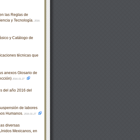
ten las Reglas de
encia y Tecnología.
2016-
ásico y Catálogo de
caciones técnicas que
us anexos Glosario de
Sección)
2016-01-27
s del año 2016 del
suspensión de labores
chos Humanos.
2016-01-27
as diversas
s Unidos Mexicanos, en