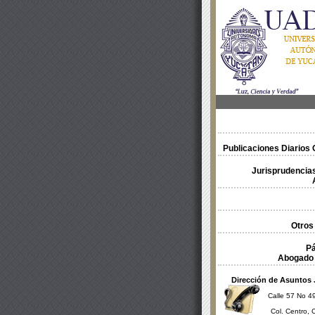
Publicaciones Diarios O
Jurisprudencias
Otros
Pá
Abogado 
Dirección de Asuntos 
Calle 57 No 49
Col. Centro, 