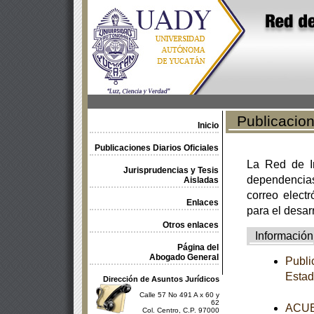
Publicacione
Inicio
Publicaciones Diarios Oficiales
La Red de In
Jurisprudencias y Tesis
dependencia
Aisladas
correo electr
Enlaces
para el desar
Otros enlaces
Información
Página del
Abogado General
Publi
Estad
Dirección de Asuntos Jurídicos
Calle 57 No 491 A x 60 y
62
ACUER
Col. Centro, C.P. 97000