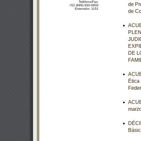
Teléfono/Fax:
de Pr
+52 (999) 930-0900
Extensión: 1151
de Co
ACUE
PLEN
JUDI
EXPI
DE L
FAMI
ACUER
Ética
Feder
ACUER
marzo
DÉCIM
Básic