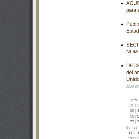
ACUER
para 
Publi
Estad
SECR
NOM
DECRE
del ar
Unido
2020-03
« Ant
20
|
39
|
58
|
77
|
96
|
97
112
|
127
|